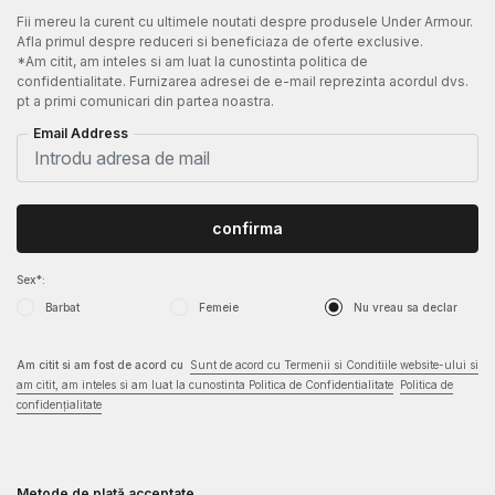
Fii mereu la curent cu ultimele noutati despre produsele Under Armour.
Afla primul despre reduceri si beneficiaza de oferte exclusive.
*Am citit, am inteles si am luat la cunostinta politica de
confidentialitate. Furnizarea adresei de e-mail reprezinta acordul dvs.
pt a primi comunicari din partea noastra.
Email Address
confirma
Sex*:
Barbat
Femeie
Nu vreau sa declar
Am citit si am fost de acord cu
Sunt de acord cu Termenii si Conditiile website-ului si
am citit, am inteles si am luat la cunostinta Politica de Confidentialitate
Politica de
confidențialitate
Metode de plată acceptate