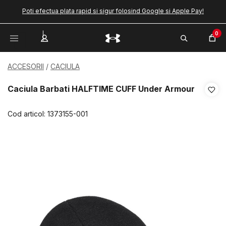
Poti efectua plata rapid si sigur folosind Google si Apple Pay!
0
ACCESORII
CACIULA
Caciula Barbati HALFTIME CUFF Under Armour
Cod articol:
1373155-001