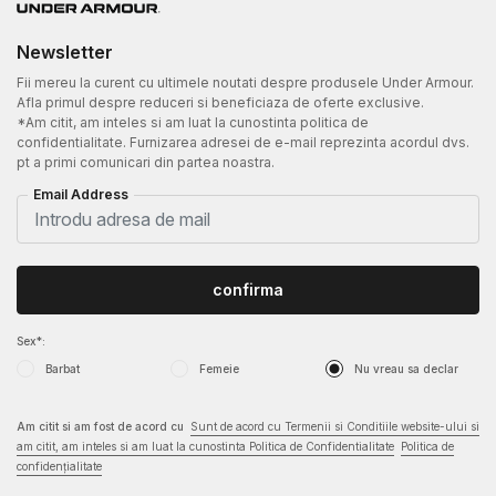
Newsletter
Fii mereu la curent cu ultimele noutati despre produsele Under Armour.
Afla primul despre reduceri si beneficiaza de oferte exclusive.
*Am citit, am inteles si am luat la cunostinta politica de
confidentialitate. Furnizarea adresei de e-mail reprezinta acordul dvs.
pt a primi comunicari din partea noastra.
Email Address
confirma
Sex*:
Barbat
Femeie
Nu vreau sa declar
Am citit si am fost de acord cu
Sunt de acord cu Termenii si Conditiile website-ului si
am citit, am inteles si am luat la cunostinta Politica de Confidentialitate
Politica de
confidențialitate