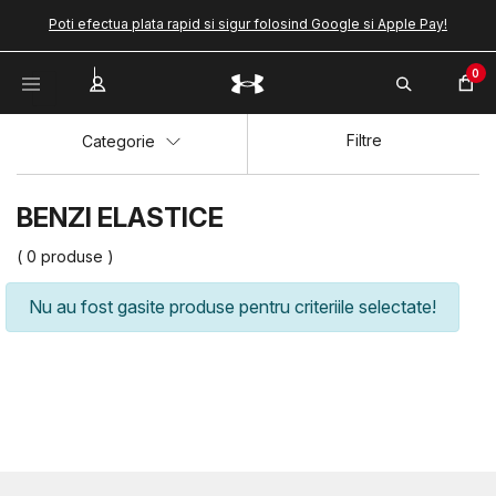
Poti efectua plata rapid si sigur folosind Google si Apple Pay!
0
Filtre
Categorie
BENZI ELASTICE
( 0 produse )
Nu au fost gasite produse pentru criteriile selectate!