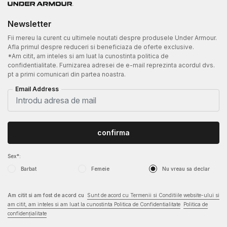
Newsletter
Fii mereu la curent cu ultimele noutati despre produsele Under Armour.
Afla primul despre reduceri si beneficiaza de oferte exclusive.
*Am citit, am inteles si am luat la cunostinta politica de
confidentialitate. Furnizarea adresei de e-mail reprezinta acordul dvs.
pt a primi comunicari din partea noastra.
Email Address
confirma
Sex*:
Barbat
Femeie
Nu vreau sa declar
Am citit si am fost de acord cu
Sunt de acord cu Termenii si Conditiile website-ului si
am citit, am inteles si am luat la cunostinta Politica de Confidentialitate
Politica de
confidențialitate