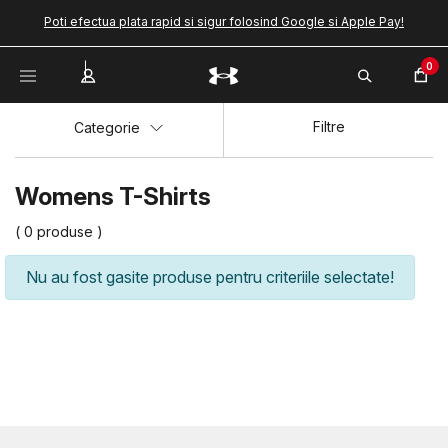
Poti efectua plata rapid si sigur folosind Google si Apple Pay!
0
Filtre
Categorie
Womens T-Shirts
( 0 produse )
Nu au fost gasite produse pentru criteriile selectate!