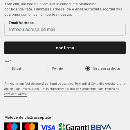
*Am citit, am inteles si am luat la cunostinta politica de
confidentialitate. Furnizarea adresei de e-mail reprezinta acordul dvs.
pt a primi comunicari din partea noastra.
Email Address
confirma
Sex*:
Barbat
Femeie
Nu vreau sa declar
Am citit si am fost de acord cu
Sunt de acord cu Termenii si Conditiile website-ului si
am citit, am inteles si am luat la cunostinta Politica de Confidentialitate
Politica de
confidențialitate
Metode de plată acceptate