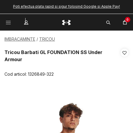
Poti efectua plata rapid si sigur folosind Google si Apple Pay!
0
IMBRACAMINTE
TRICOU
Tricou Barbati GL FOUNDATION SS Under
Armour
Cod articol:
1326849-322