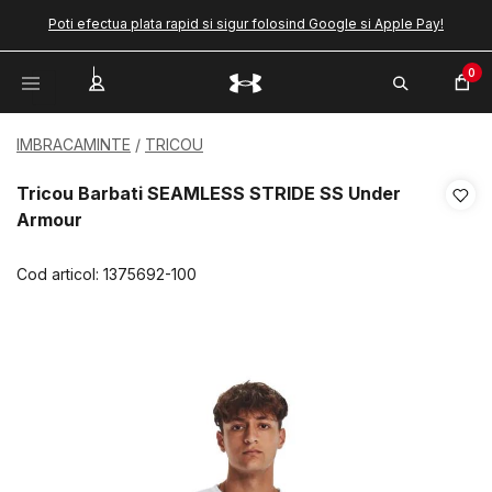
Poti efectua plata rapid si sigur folosind Google si Apple Pay!
0
IMBRACAMINTE
TRICOU
Tricou Barbati SEAMLESS STRIDE SS Under
Armour
Cod articol:
1375692-100