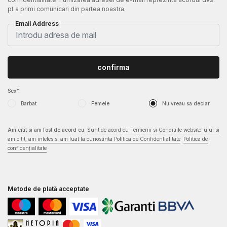
pt a primi comunicari din partea noastra.
Email Address
confirma
Sex*:
Barbat
Femeie
Nu vreau sa declar
Am citit si am fost de acord cu
Sunt de acord cu Termenii si Conditiile website-ului si
am citit, am inteles si am luat la cunostinta Politica de Confidentialitate
Politica de
confidențialitate
Metode de plată acceptate