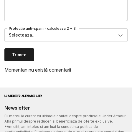
Protectie anti-spam - calculeaza 2 + 3 :
Selecteaza...
Trimite
Momentan nu există comentarii
Newsletter
Fii mereu la curent cu ultimele noutati despre produsele Under Armour.
Afla primul despre reduceri si beneficiaza de oferte exclusive.
*Am citit, am inteles si am luat la cunostinta politica de
confidentialitate. Furnizarea adresei de e-mail reprezinta acordul dvs.