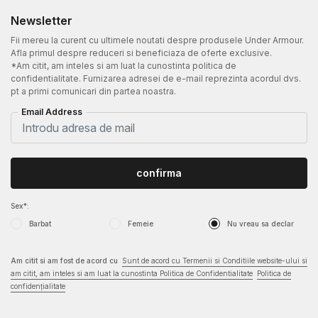
Newsletter
Fii mereu la curent cu ultimele noutati despre produsele Under Armour.
Afla primul despre reduceri si beneficiaza de oferte exclusive.
*Am citit, am inteles si am luat la cunostinta politica de
confidentialitate. Furnizarea adresei de e-mail reprezinta acordul dvs.
pt a primi comunicari din partea noastra.
Email Address
confirma
Sex*:
Barbat
Femeie
Nu vreau sa declar
Am citit si am fost de acord cu
Sunt de acord cu Termenii si Conditiile website-ului si
am citit, am inteles si am luat la cunostinta Politica de Confidentialitate
Politica de
confidențialitate