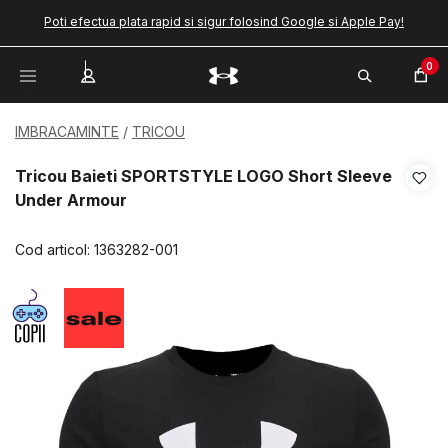
Poti efectua plata rapid si sigur folosind Google si Apple Pay!
0
IMBRACAMINTE
TRICOU
Tricou Baieti SPORTSTYLE LOGO Short Sleeve
Under Armour
Cod articol:
1363282-001