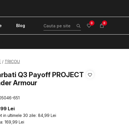
0
0
e
Blog
!
E
TRICOU
arbati Q3 Payoff PROJECT
der Armour
05046-651
,99
Lei
 in ultimele 30 zile:
84,99
Lei
a:
169,99
Lei