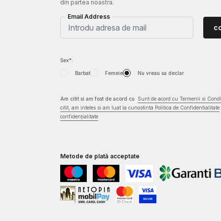
din partea noastra.
Email Address
c
Sex*:
Barbat
Femeie
Nu vreau sa declar
Am citit si am fost de acord cu
Sunt de acord cu Termenii si Condit
citit, am inteles si am luat la cunostinta Politica de Confidentialitate
confidențialitate
Metode de plată acceptate