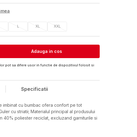
rimea
M
L
XL
XXL
Adauga in cos
or pot sa difere usor in functie de dispozitivul folosit si
Specificatii
e imbinat cu bumbac ofera confort pe tot
Guler cu striatii; Materialul principal al produsului
in 40% poliester reciclat, excluzand garniturile si
Valoare