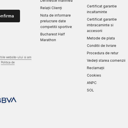
Defineste marimea
Certificat garantie
Relații Clienți
incaltaminte
Nota de informare
onfirma
Certificat garantie
prelucrare date
imbracaminte si
competitii sportive
accesorii
Bucharest Half
Metode de plata
Marathon
Conditii de livrare
Procedura de retur
iile website-ului si am
Vedeți starea comenzii
Politica de
Reclamaţii
Cookies
ANPC
SOL