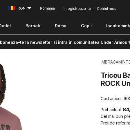
RON
Romania
Inregistreaza-te
Contul meu
Outlet
Barbati
Dama
Copii
Incaltamint
boneaza-te la newsletter si intra in comunitatea Under Armour
IMBRACAMINT
Tricou B
ROCK Un
Cod articol:
60
84
Pret actual:
Cel mai bun pret
Pret de referint