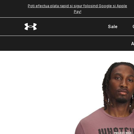
Poti efectua plata rapid si sigur folosind Google si Apple
Pay!
Sale
A