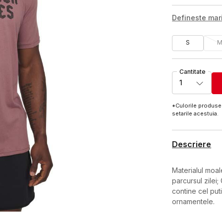
Defineste ma
S
Cantitate
1
*Culorile produsel
setarile acestuia.
Descriere
Materialul moal
parcursul zilei; 
contine cel put
ornamentele.
Caracteristici