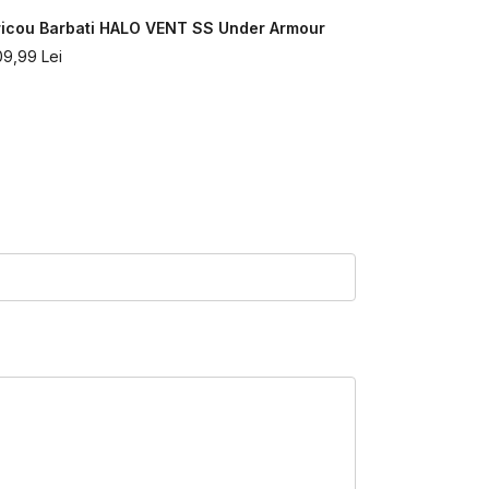
ricou Barbati HALO VENT SS Under Armour
Tricou Bar
SLEEVE Und
09,99
Lei
307,99
Lei