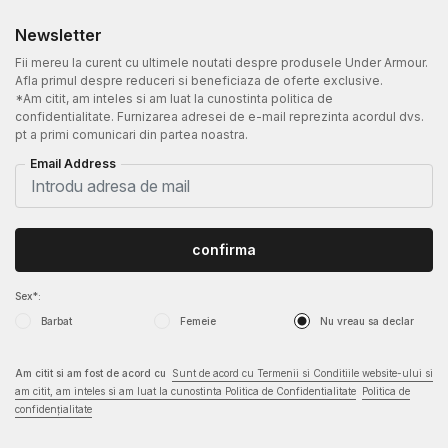
Newsletter
Fii mereu la curent cu ultimele noutati despre produsele Under Armour.
Afla primul despre reduceri si beneficiaza de oferte exclusive.
*Am citit, am inteles si am luat la cunostinta politica de
confidentialitate. Furnizarea adresei de e-mail reprezinta acordul dvs.
pt a primi comunicari din partea noastra.
Email Address
confirma
Sex*:
Barbat
Femeie
Nu vreau sa declar
Am citit si am fost de acord cu
Sunt de acord cu Termenii si Conditiile website-ului si
am citit, am inteles si am luat la cunostinta Politica de Confidentialitate
Politica de
confidențialitate