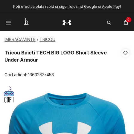
Poti efectua plata rapid si sigur folosind Google si Apple Pay!
0
IMBRACAMINTE
TRICOU
Tricou Baieti TECH BIG LOGO Short Sleeve
Under Armour
Cod articol:
1363283-453