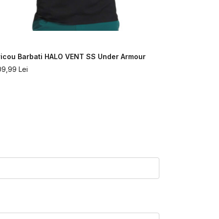
30
%
ricou Barbati HALO VENT SS Under Armour
Tricou Bar
SLEEVE Und
09,99
Lei
307,99
Lei