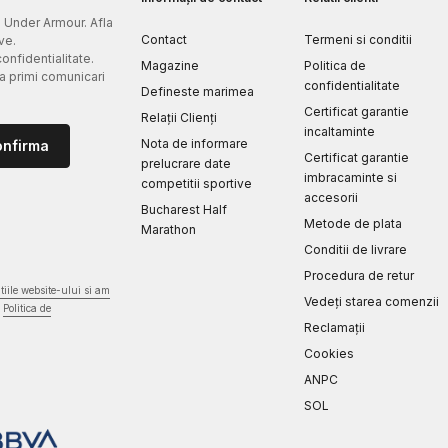
e Under Armour. Afla
Contact
Termeni si conditii
ve.
confidentialitate.
Magazine
Politica de
 a primi comunicari
confidentialitate
Defineste marimea
Certificat garantie
Relații Clienți
incaltaminte
Nota de informare
onfirma
Certificat garantie
prelucrare date
imbracaminte si
competitii sportive
accesorii
Bucharest Half
Metode de plata
Marathon
Conditii de livrare
Procedura de retur
iile website-ului si am
Vedeți starea comenzii
Politica de
Reclamaţii
Cookies
ANPC
SOL