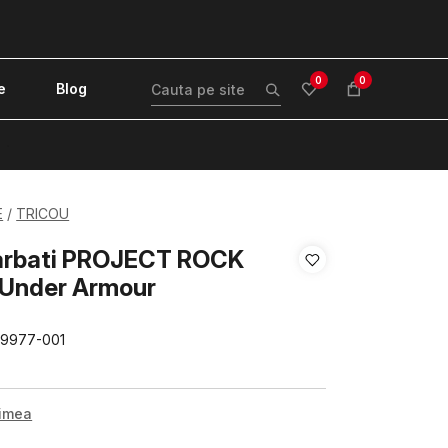
0
0
e
Blog
!
E
TRICOU
Barbati PROJECT ROCK
Under Armour
89977-001
rimea