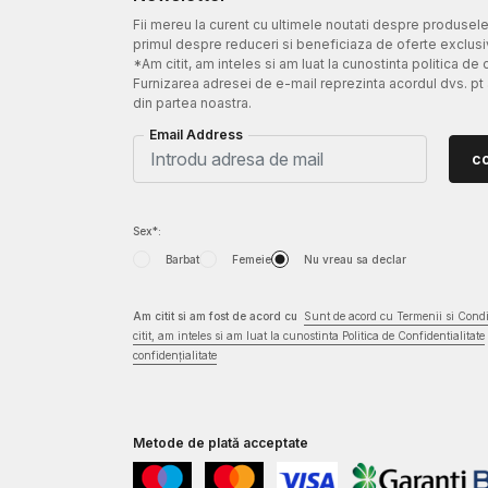
Fii mereu la curent cu ultimele noutati despre produsel
primul despre reduceri si beneficiaza de oferte exclusi
*Am citit, am inteles si am luat la cunostinta politica de 
Furnizarea adresei de e-mail reprezinta acordul dvs. pt
din partea noastra.
Email Address
c
Sex*:
Barbat
Femeie
Nu vreau sa declar
Am citit si am fost de acord cu
Sunt de acord cu Termenii si Condit
citit, am inteles si am luat la cunostinta Politica de Confidentialitate
confidențialitate
Metode de plată acceptate