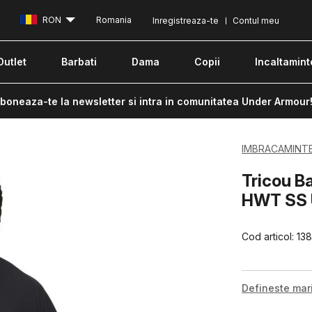
RON
Romania
Inregistreaza-te
Contul meu
Outlet
Barbati
Dama
Copii
Incaltamint
boneaza-te la newsletter si intra in comunitatea Under Armour
IMBRACAMINT
Tricou 
HWT SS 
Cod articol:
13
Defineste ma