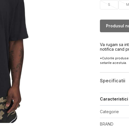
S
Produsul nu
Va rugam sa in
notifica cand p
*Culorile produsel
setarile acestuia.
Specificatii
Caracteristici
Categorie
BRAND