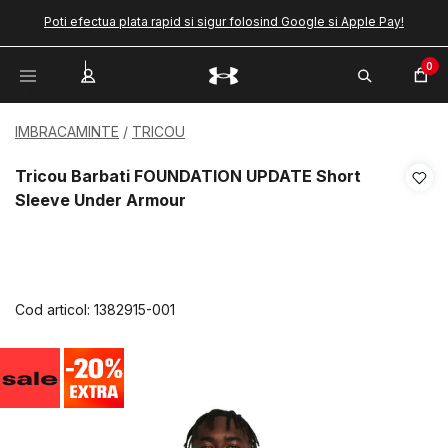
Poti efectua plata rapid si sigur folosind Google si Apple Pay!
0
IMBRACAMINTE
TRICOU
Tricou Barbati FOUNDATION UPDATE Short
Sleeve Under Armour
Cod articol:
1382915-001