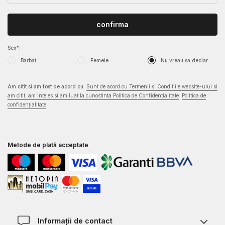
confirma
Sex*:
Barbat
Femeie
Nu vreau sa declar
Am citit si am fost de acord cu
Sunt de acord cu Termenii si Conditiile website-ului si
am citit, am inteles si am luat la cunostinta Politica de Confidentialitate
Politica de
confidențialitate
Metode de plată acceptate
Informații de contact