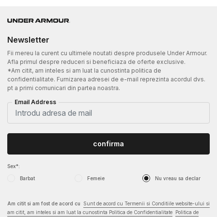
Newsletter
Fii mereu la curent cu ultimele noutati despre produsele Under Armour.
Afla primul despre reduceri si beneficiaza de oferte exclusive.
*Am citit, am inteles si am luat la cunostinta politica de
confidentialitate. Furnizarea adresei de e-mail reprezinta acordul dvs.
pt a primi comunicari din partea noastra.
Email Address
confirma
Sex*:
Barbat
Femeie
Nu vreau sa declar
Am citit si am fost de acord cu
Sunt de acord cu Termenii si Conditiile website-ului si
am citit, am inteles si am luat la cunostinta Politica de Confidentialitate
Politica de