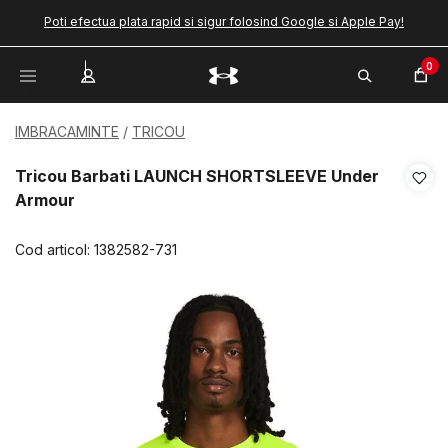
Poti efectua plata rapid si sigur folosind Google si Apple Pay!
0
IMBRACAMINTE
TRICOU
Tricou Barbati LAUNCH SHORTSLEEVE Under
Armour
Cod articol:
1382582-731