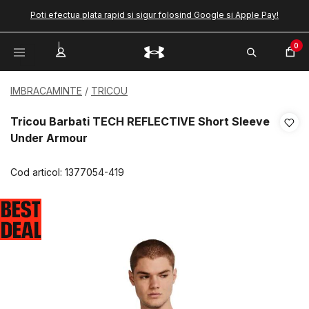
Poti efectua plata rapid si sigur folosind Google si Apple Pay!
0
IMBRACAMINTE
TRICOU
Tricou Barbati TECH REFLECTIVE Short Sleeve
Under Armour
Cod articol:
1377054-419