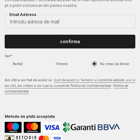
pt a primi comunicari din partea noastra.
Email Address
confirma
Sex*:
Barbat
Femeie
Nu vreau sa declar
Am citit si am fost de acord cu
Sunt de acord cu Termenii si Conditiile website-ului si
am citit, am inteles si am luat la cunostinta Politica de Confidentialitate
Politica de
confidențialitate
Metode de plată acceptate