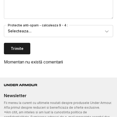
Protectie anti-spam - calculeaza 9 - 4 :
Selecteaza...
Trimite
Momentan nu există comentarii
Newsletter
Fii mereu la curent cu ultimele noutati despre produsele Under Armour.
Afla primul despre reduceri si beneficiaza de oferte exclusive.
*Am citit, am inteles si am luat la cunostinta politica de
confidentialitate. Furnizarea adresei de e-mail reprezinta acordul dvs.