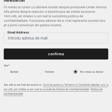
Newsletter
Fii mereu la curent cu ultimele noutati despre produsele Under Armour.
Afla primul despre reduceri si beneficiaza de oferte exclusive.
*Am citit, am inteles si am luat la cunostinta politica de
confidentialitate. Furnizarea adresei de e-mail reprezinta acordul dvs.
pt a primi comunicari din partea noastra.
Email Address
confirma
Sex*:
Barbat
Femeie
Nu vreau sa declar
Am citit si am fost de acord cu
Sunt de acord cu Termenii si Conditiile website-ului si
am citit, am inteles si am luat la cunostinta Politica de Confidentialitate
Politica de
confidențialitate