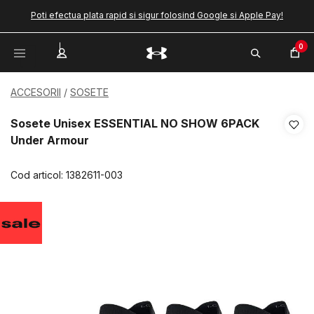
Poti efectua plata rapid si sigur folosind Google si Apple Pay!
0
ACCESORII
SOSETE
Sosete Unisex ESSENTIAL NO SHOW 6PACK
Under Armour
Cod articol:
1382611-003