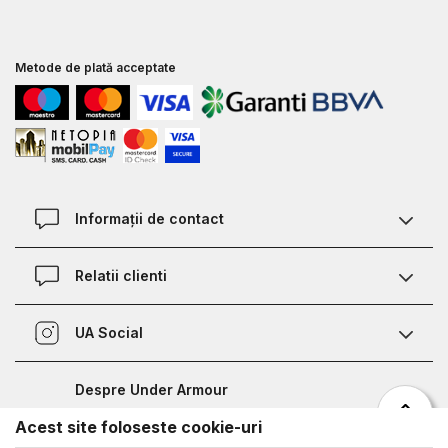
Metode de plată acceptate
Informații de contact
Contact
Relatii clienti
Magazine
Termeni si conditii
Defineste marimea
UA Social
Politica de confidentialitate
Relații Clienți
Facebook
Certificat garantie incaltaminte
Nota de informare prelucrare date competitii sportive
Despre Under Armour
Certificat garantie imbracaminte si accesorii
Bucharest Half Marathon
Acest site foloseste cookie-uri
Despre noi
Metode de plata