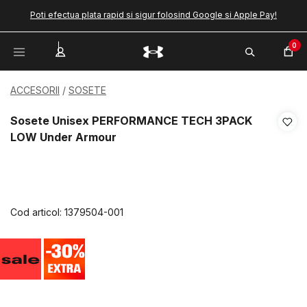
Poti efectua plata rapid si sigur folosind Google si Apple Pay!
0
ACCESORII
SOSETE
Sosete Unisex PERFORMANCE TECH 3PACK
LOW Under Armour
Cod articol:
1379504-001