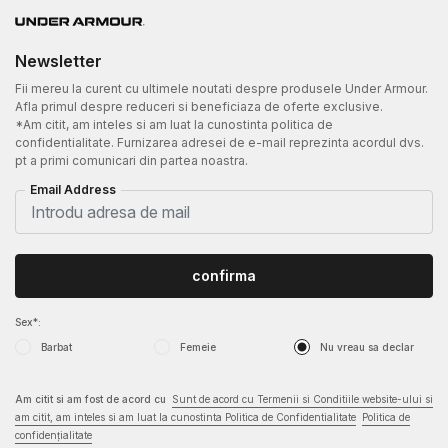
Newsletter
Fii mereu la curent cu ultimele noutati despre produsele Under Armour.
Afla primul despre reduceri si beneficiaza de oferte exclusive.
*Am citit, am inteles si am luat la cunostinta politica de
confidentialitate. Furnizarea adresei de e-mail reprezinta acordul dvs.
pt a primi comunicari din partea noastra.
Email Address
confirma
Sex*:
Barbat
Femeie
Nu vreau sa declar
Am citit si am fost de acord cu
Sunt de acord cu Termenii si Conditiile website-ului si
am citit, am inteles si am luat la cunostinta Politica de Confidentialitate
Politica de
confidențialitate