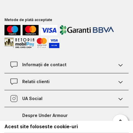
Metode de plată acceptate
Informații de contact
Contact
Relatii clienti
Magazine
Termeni si conditii
Defineste marimea
UA Social
Politica de confidentialitate
Relații Clienți
Facebook
Certificat garantie incaltaminte
Nota de informare prelucrare date competitii sportive
Despre Under Armour
Certificat garantie imbracaminte si accesorii
Bucharest Half Marathon
Acest site foloseste cookie-uri
Despre noi
Metode de plata