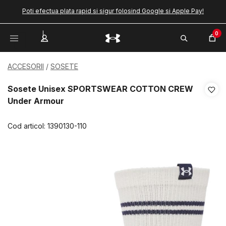
Poti efectua plata rapid si sigur folosind Google si Apple Pay!
0
ACCESORII
SOSETE
Sosete Unisex SPORTSWEAR COTTON CREW
Under Armour
Cod articol:
1390130-110