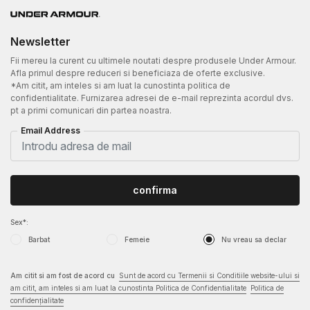
Newsletter
Fii mereu la curent cu ultimele noutati despre produsele Under Armour.
Afla primul despre reduceri si beneficiaza de oferte exclusive.
*Am citit, am inteles si am luat la cunostinta politica de
confidentialitate. Furnizarea adresei de e-mail reprezinta acordul dvs.
pt a primi comunicari din partea noastra.
Email Address
confirma
Sex*:
Barbat
Femeie
Nu vreau sa declar
Am citit si am fost de acord cu
Sunt de acord cu Termenii si Conditiile website-ului si
am citit, am inteles si am luat la cunostinta Politica de Confidentialitate
Politica de
confidențialitate