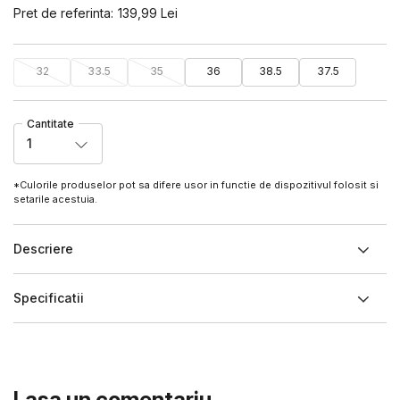
Pret de referinta:
139,99
Lei
32
33.5
35
36
38.5
37.5
Cantitate
1
*Culorile produselor pot sa difere usor in functie de dispozitivul folosit si
setarile acestuia.
Descriere
Specificatii
Lasa un comentariu