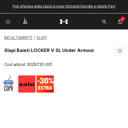
Poti efectua plata rapid si sigur folosind Google si Apple Pay!
0
INCALTAMINTE
SLAPI
Slapi Baieti LOCKER V SL Under Armour
Cod articol:
3028732-001