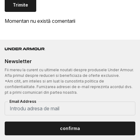
Trimite
Momentan nu există comentarii
Newsletter
Fii mereu la curent cu ultimele noutati despre produsele Under Armour.
Afla primul despre reduceri si beneficiaza de oferte exclusive.
*Am citit, am inteles si am luat la cunostinta politica de
confidentialitate. Furnizarea adresei de e-mail reprezinta acordul dvs.
pt a primi comunicari din partea noastra.
Email Address
confirma