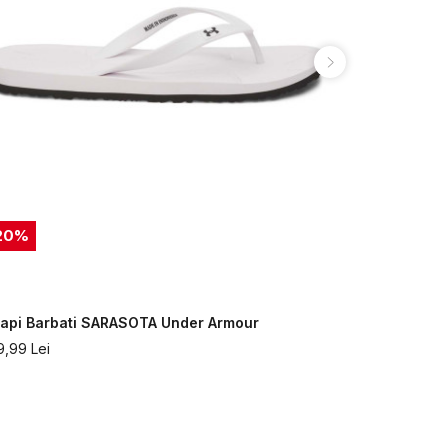
20
%
20
%
lapi Barbati SARASOTA Under Armour
Slapi Barb
9,99
Lei
119,99
Lei