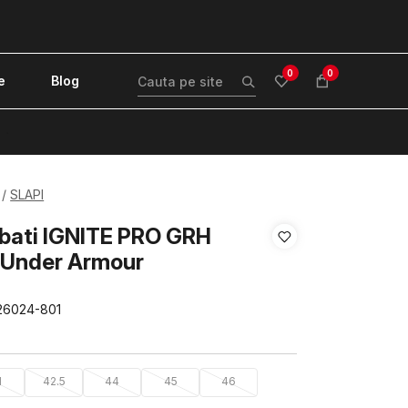
0
0
e
Blog
!
SLAPI
rbati IGNITE PRO GRH
 Under Armour
26024-801
1
42.5
44
45
46