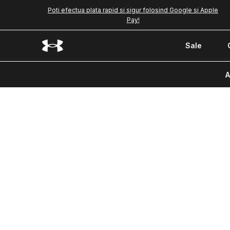
Poti efectua plata rapid si sigur folosind Google si Apple
Pay!
Sale
A