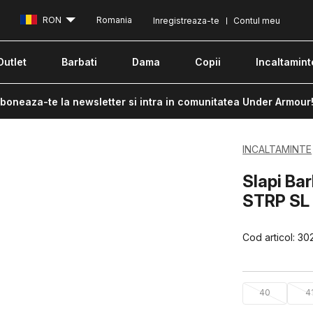
RON
Romania
Inregistreaza-te
Contul meu
Outlet
Barbati
Dama
Copii
Incaltamint
boneaza-te la newsletter si intra in comunitatea Under Armour
INCALTAMINTE
Slapi Ba
STRP SL
Cod articol:
30
40
4