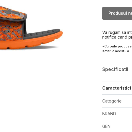
Produsul nu
Va rugam sa in
notifica cand p
*Culorile produsel
setarile acestuia.
Specificatii
Caracteristici
Categorie
BRAND
GEN