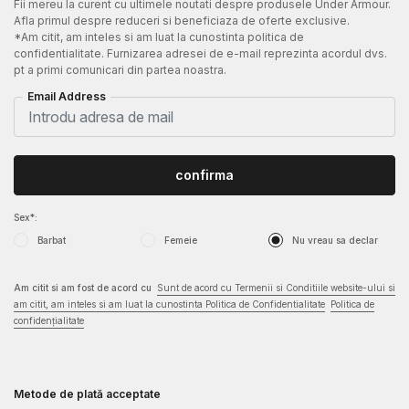
Fii mereu la curent cu ultimele noutati despre produsele Under Armour.
Afla primul despre reduceri si beneficiaza de oferte exclusive.
*Am citit, am inteles si am luat la cunostinta politica de
confidentialitate. Furnizarea adresei de e-mail reprezinta acordul dvs.
pt a primi comunicari din partea noastra.
Email Address
confirma
Sex*:
Barbat
Femeie
Nu vreau sa declar
Am citit si am fost de acord cu
Sunt de acord cu Termenii si Conditiile website-ului si
am citit, am inteles si am luat la cunostinta Politica de Confidentialitate
Politica de
confidențialitate
Metode de plată acceptate