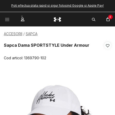
Poti efectua plata rapid si sigur folosind Google si Apple Pay!
0
ACCESORII
SAPCA
Sapca Dama SPORTSTYLE Under Armour
Cod articol:
1369790-102