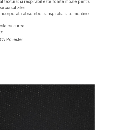
tat texturat si respirabil este foarte moale pentru
arcursul zilei
incorporata absoarbe transpiratia si te mentine
bila cu curea
te
0% Poliester
Valoare
SAPCA
UNDER ARMOUR
BAIETI