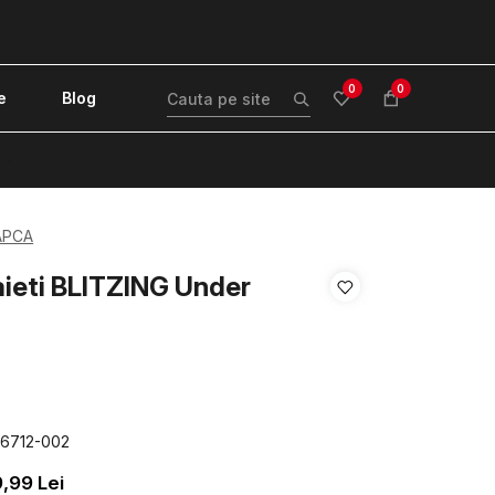
0
0
e
Blog
!
APCA
ieti BLITZING Under
76712-002
9,99
Lei