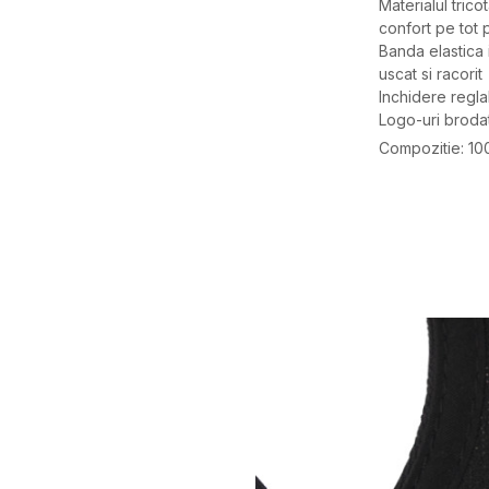
Materialul trico
confort pe tot p
Banda elastica 
uscat si racorit
Inchidere regla
Logo-uri broda
Compozitie: 10
Caracteristici
Categorie
BRAND
GEN