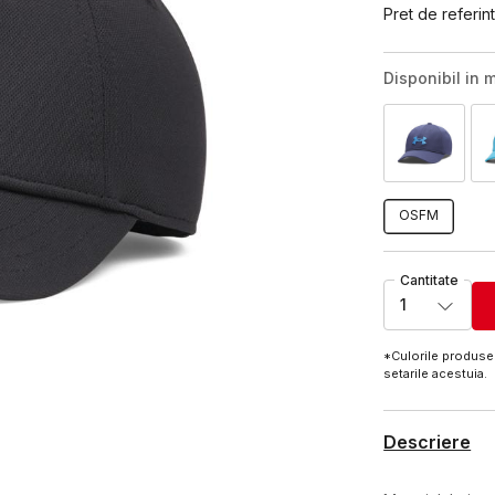
Pret de referint
Disponibil in m
OSFM
Cantitate
1
*Culorile produsel
setarile acestuia.
Descriere