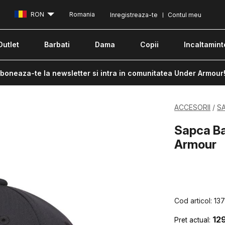
RON
Romania
Inregistreaza-te
Contul meu
Outlet
Barbati
Dama
Copii
Incaltamint
boneaza-te la newsletter si intra in comunitatea Under Armour
ACCESORII
S
Sapca Ba
Armour
Cod articol:
13
12
Pret actual: