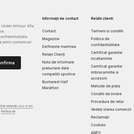
Informații de contact
Relatii clienti
e Under Armour. Afla
Contact
Termeni si conditii
ve.
confidentialitate.
Magazine
Politica de
 a primi comunicari
confidentialitate
Defineste marimea
Certificat garantie
Relații Clienți
incaltaminte
Nota de informare
onfirma
Certificat garantie
prelucrare date
imbracaminte si
competitii sportive
accesorii
Bucharest Half
Metode de plata
Marathon
Conditii de livrare
Procedura de retur
iile website-ului si am
Vedeți starea comenzii
Politica de
Reclamaţii
Cookies
ANPC