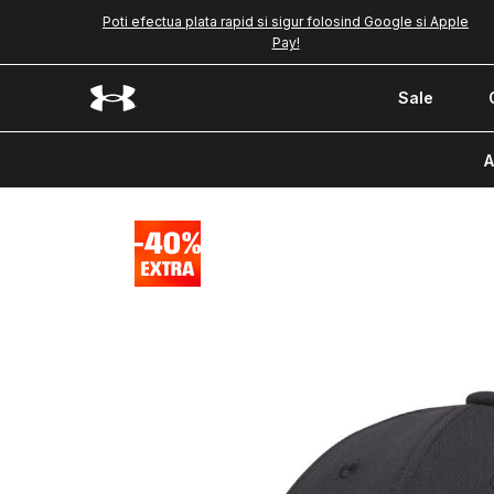
Poti efectua plata rapid si sigur folosind Google si Apple
Pay!
Sale
A