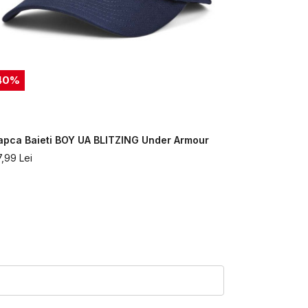
40
%
50
%
apca Baieti BOY UA BLITZING Under Armour
Sapca Baie
7,99
Lei
64,99
Lei