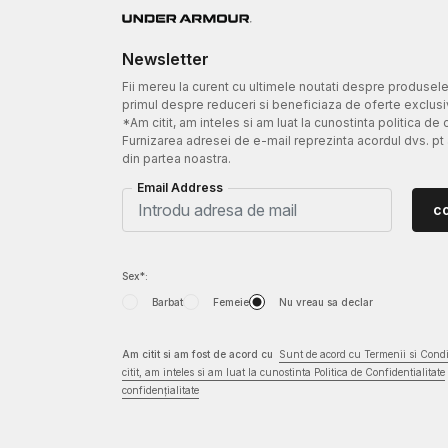
Newsletter
Fii mereu la curent cu ultimele noutati despre produsel
primul despre reduceri si beneficiaza de oferte exclusi
*Am citit, am inteles si am luat la cunostinta politica de 
Furnizarea adresei de e-mail reprezinta acordul dvs. pt
din partea noastra.
Email Address
c
Sex*:
Barbat
Femeie
Nu vreau sa declar
Am citit si am fost de acord cu
Sunt de acord cu Termenii si Condit
citit, am inteles si am luat la cunostinta Politica de Confidentialitate
confidențialitate