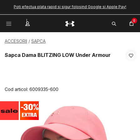
Poti efectua plata rapid si sigur folosind Google si Apple Pay!
0
ACCESORII
SAPCA
Sapca Dama BLITZING LOW Under Armour
Cod articol:
6009335-600