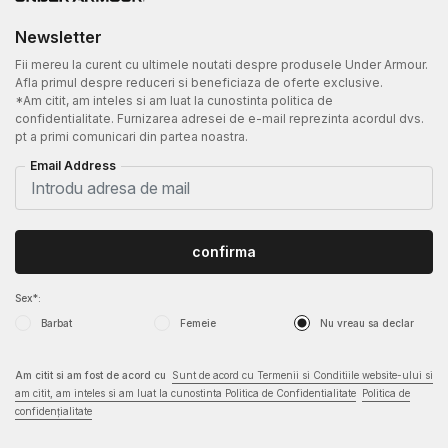
Newsletter
Fii mereu la curent cu ultimele noutati despre produsele Under Armour.
Afla primul despre reduceri si beneficiaza de oferte exclusive.
*Am citit, am inteles si am luat la cunostinta politica de
confidentialitate. Furnizarea adresei de e-mail reprezinta acordul dvs.
pt a primi comunicari din partea noastra.
Email Address
confirma
Sex*:
Barbat
Femeie
Nu vreau sa declar
Am citit si am fost de acord cu
Sunt de acord cu Termenii si Conditiile website-ului si
am citit, am inteles si am luat la cunostinta Politica de Confidentialitate
Politica de
confidențialitate