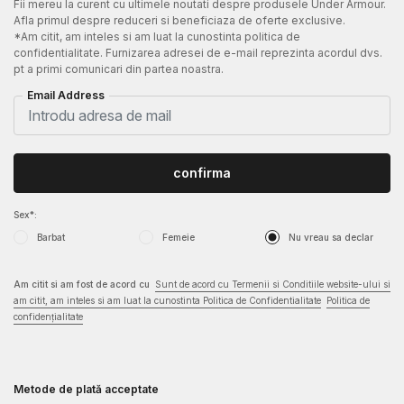
Fii mereu la curent cu ultimele noutati despre produsele Under Armour.
Afla primul despre reduceri si beneficiaza de oferte exclusive.
*Am citit, am inteles si am luat la cunostinta politica de
confidentialitate. Furnizarea adresei de e-mail reprezinta acordul dvs.
pt a primi comunicari din partea noastra.
Email Address
confirma
Sex*:
Barbat
Femeie
Nu vreau sa declar
Am citit si am fost de acord cu
Sunt de acord cu Termenii si Conditiile website-ului si
am citit, am inteles si am luat la cunostinta Politica de Confidentialitate
Politica de
confidențialitate
Metode de plată acceptate