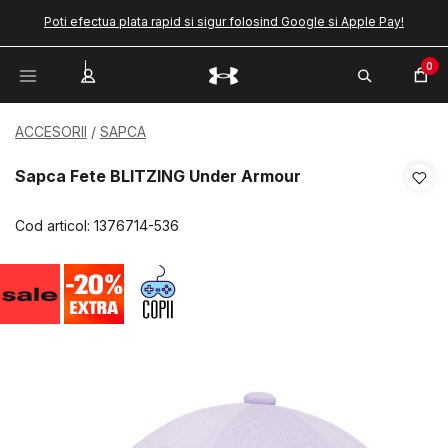
Poti efectua plata rapid si sigur folosind Google si Apple Pay!
0
ACCESORII
SAPCA
Sapca Fete BLITZING Under Armour
Cod articol:
1376714-536