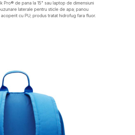
 Pro® de pana la 15" sau laptop de dimensiuni
buzunare laterale pentru sticle de apa; panou
, acoperit cu PU; produs tratat hidrofug fara fluor.
Valoare
RUCSAC
UNDER ARMOUR
UNISEX