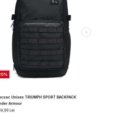
20
%
30
%
ucsac Unisex TRIUMPH SPORT BACKPACK
Rucsac Un
nder Armour
Under Armo
59,99
Lei
314,99
Lei