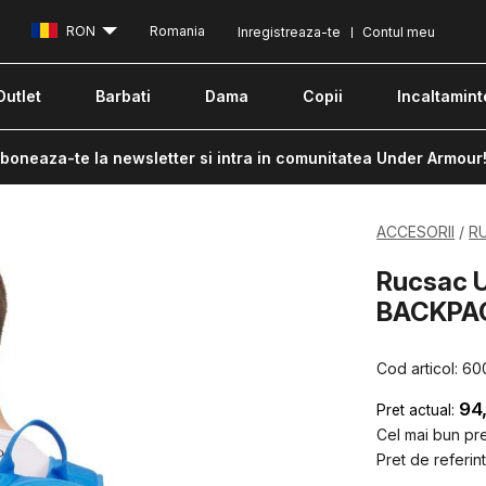
RON
Romania
Inregistreaza-te
Contul meu
Outlet
Barbati
Dama
Copii
Incaltamint
boneaza-te la newsletter si intra in comunitatea Under Armour
ACCESORII
R
Rucsac 
BACKPAC
Cod articol:
60
94
Pret actual:
Cel mai bun pret
Pret de referint