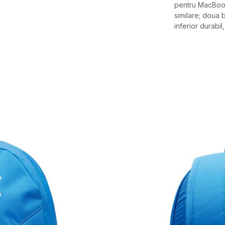
pentru MacBook
similare; doua 
inferior durabil
Caracteristici
Categorie
BRAND
GEN