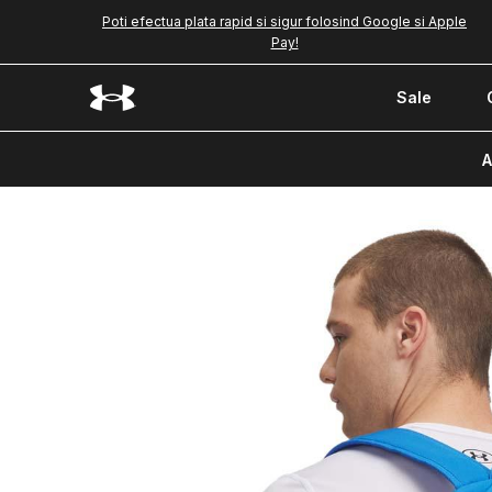
Poti efectua plata rapid si sigur folosind Google si Apple
Pay!
Sale
A