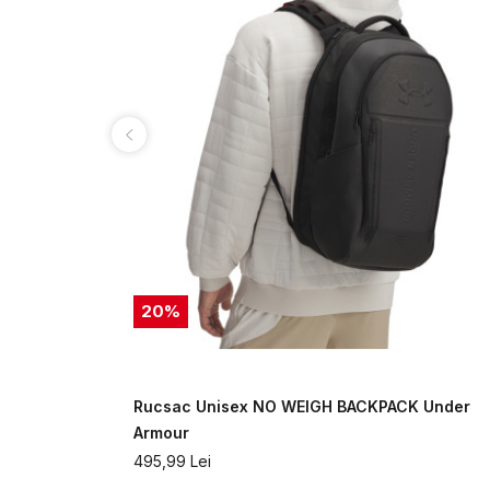
20
%
CK Under
Rucsac Unisex NO WEIGH BACKPACK Under
Armour
495,99
Lei