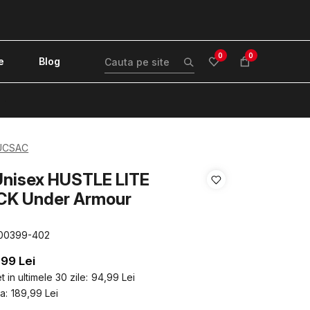
0
0
e
Blog
!
UCSAC
Unisex HUSTLE LITE
K Under Armour
00399-402
,99
Lei
 in ultimele 30 zile:
94,99
Lei
a:
189,99
Lei