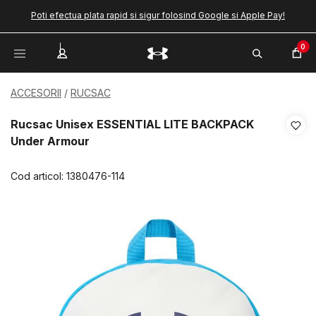
Poti efectua plata rapid si sigur folosind Google si Apple Pay!
0
ACCESORII
RUCSAC
Rucsac Unisex ESSENTIAL LITE BACKPACK
Under Armour
Cod articol:
1380476-114