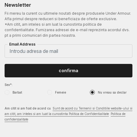
Newsletter
Fii mereu la curent cu ultimele noutati despre produsele Under Armour.
Afla primul despre reduceri si beneficiaza de oferte exclusive.
*Am citit, am inteles si am luat la cunostinta politica de
confidentialitate. Furnizarea adresei de e-mail reprezinta acordul dvs.
pt a primi comunicari din partea noastra.
Email Address
confirma
Sex*:
Barbat
Femeie
Nu vreau sa declar
Am citit si am fost de acord cu
Sunt de acord cu Termenii si Conditiile website-ului si
am citit, am inteles si am luat la cunostinta Politica de Confidentialitate
Politica de
confidențialitate