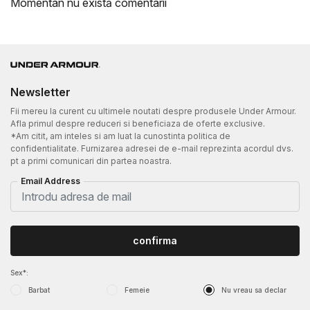
Momentan nu există comentarii
Newsletter
Fii mereu la curent cu ultimele noutati despre produsele Under Armour.
Afla primul despre reduceri si beneficiaza de oferte exclusive.
*Am citit, am inteles si am luat la cunostinta politica de
confidentialitate. Furnizarea adresei de e-mail reprezinta acordul dvs.
pt a primi comunicari din partea noastra.
Email Address
confirma
Sex*:
Barbat
Femeie
Nu vreau sa declar