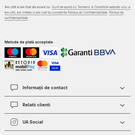
Am citit si am fost de acord cu
Sunt de acord cu Termenii si Conditiile website-ului si
am citit, am inteles si am luat la cunostinta Politica de Confidentialitate
Politica de
confidențialitate
Metode de plată acceptate
Informații de contact
Contact
Relatii clienti
Magazine
Termeni si conditii
Defineste marimea
UA Social
Politica de confidentialitate
Relații Clienți