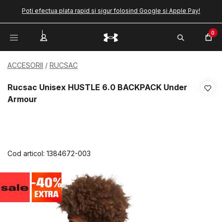
Poti efectua plata rapid si sigur folosind Google si Apple Pay!
0
ACCESORII
RUCSAC
Rucsac Unisex HUSTLE 6.0 BACKPACK Under
Armour
Cod articol:
1384672-003