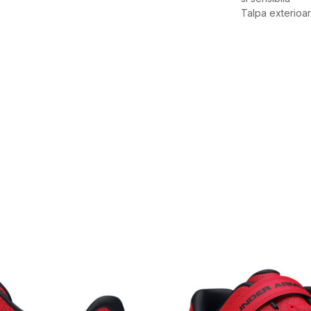
Talpa exterioa
Caracteristici
Categorie
BRAND
GEN