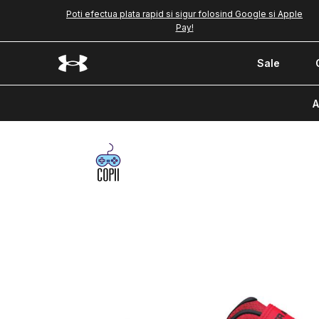
Poti efectua plata rapid si sigur folosind Google si Apple
Pay!
Sale
A