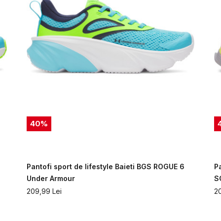
40
%
Pantofi sport de lifestyle Baieti BGS ROGUE 6
P
Under Armour
S
209,99
Lei
2