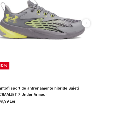
40
%
30
%
antofi sport de antrenamente hibride Baieti
Pantofi spo
CRAMJET 7 Under Armour
SCRAMJET 
09,99
Lei
209,99
Lei