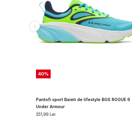
40
%
0 UFM SYN
Pantofi sport Baieti de lifestyle BGS ROGUE 6
Under Armour
251,99
Lei