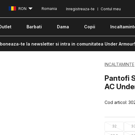
RON
Romania
Inregistreaza-te
Contul meu
Outlet
Barbati
Dama
Copii
Incaltamint
boneaza-te la newsletter si intra in comunitatea Under Armour
INCALTAMINTE
Pantofi 
AC Unde
Cod articol:
30
32
3