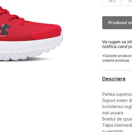
28.5
3
Produsul nu
Va rugam sa in
notifica cand p
*Culorile produsel
setarile acestuia.
Descriere
Partea superioa
Suport exten d
Inchiderea regl
mai usoara
Brantul de spum
Talpa intermed
si sensibila