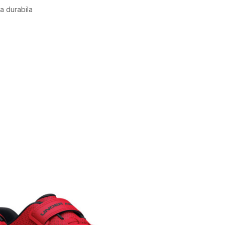
ra durabila
Valoare
PANTOFI SPORT
UNDER ARMOUR
BAIETI