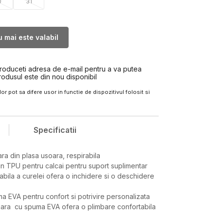
0
31
 mai este valabil
troduceti adresa de e-mail pentru a va putea
rodusul este din nou disponibil
or pot sa difere usor in functie de dispozitivul folosit si
Specificatii
ra din plasa usoara, respirabila
in TPU pentru calcai pentru suport suplimentar
abila a curelei ofera o inchidere si o deschidere
a EVA pentru confort si potrivire personalizata
iara cu spuma EVA ofera o plimbare confortabila