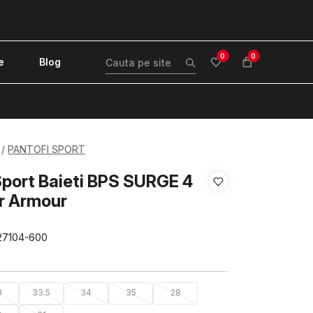
0
0
e
Blog
!
PANTOFI SPORT
Sport Baieti BPS SURGE 4
r Armour
27104-600
3
33.5
34
35
28