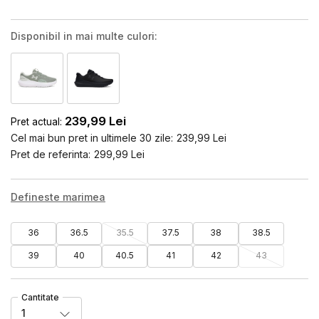
Disponibil in mai multe culori:
239,99
Lei
Pret actual:
Cel mai bun pret in ultimele 30 zile:
239,99
Lei
Pret de referinta:
299,99
Lei
Defineste marimea
36
36.5
35.5
37.5
38
38.5
39
40
40.5
41
42
43
Cantitate
1