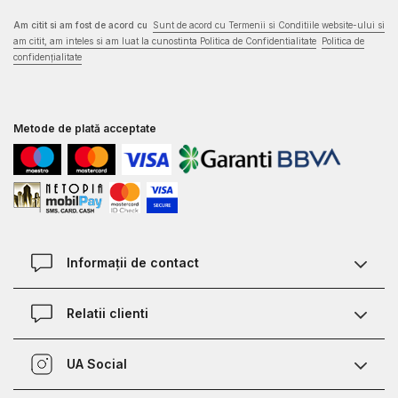
Am citit si am fost de acord cu
Sunt de acord cu Termenii si Conditiile website-ului si
am citit, am inteles si am luat la cunostinta Politica de Confidentialitate
Politica de
confidențialitate
Metode de plată acceptate
Informații de contact
Contact
Relatii clienti
Magazine
Termeni si conditii
Defineste marimea
UA Social
Politica de confidentialitate
Relații Clienți