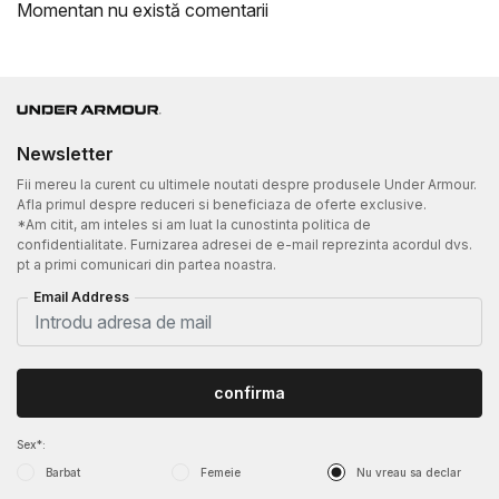
Momentan nu există comentarii
Newsletter
Fii mereu la curent cu ultimele noutati despre produsele Under Armour.
Afla primul despre reduceri si beneficiaza de oferte exclusive.
*Am citit, am inteles si am luat la cunostinta politica de
confidentialitate. Furnizarea adresei de e-mail reprezinta acordul dvs.
pt a primi comunicari din partea noastra.
Email Address
confirma
Sex*:
Barbat
Femeie
Nu vreau sa declar