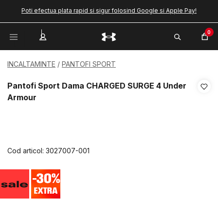
Poti efectua plata rapid si sigur folosind Google si Apple Pay!
0
INCALTAMINTE
PANTOFI SPORT
Pantofi Sport Dama CHARGED SURGE 4 Under
Armour
Cod articol:
3027007-001