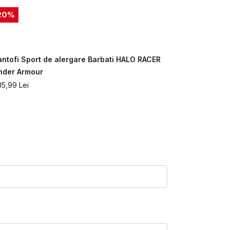
20
%
antofi Sport de alergare Barbati HALO RACER
Pantofi spo
nder Armour
Armour
35,99
Lei
669,99
Lei