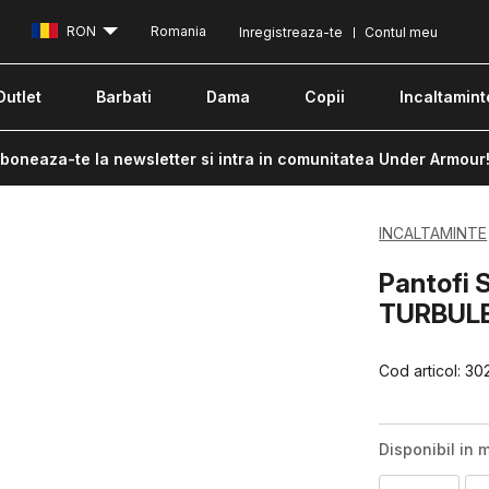
RON
Romania
Inregistreaza-te
Contul meu
Outlet
Barbati
Dama
Copii
Incaltamint
boneaza-te la newsletter si intra in comunitatea Under Armour
INCALTAMINTE
Pantofi 
TURBULE
Cod articol:
30
Disponibil in m