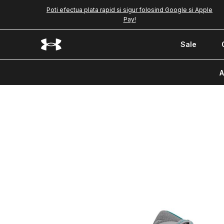
Poti efectua plata rapid si sigur folosind Google si Apple
Pay!
Sale
A