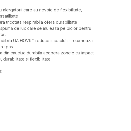
alergatorii care au nevoie de flexibilitate,
rsatilitate
ra tricotata respirabila ofera durabilitate
 spuma de lux care se muleaza pe picior pentru
fort
ndibila UA HOVR™ reduce impactul si returneaza
are pas
ra din cauciuc durabila acopera zonele cu impact
 durabilitate si flexibilitate
z
Valoare
PANTOFI SPORT
UNDER ARMOUR
BARBATI