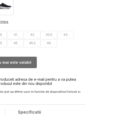
rimea
.5
41
42
42.5
43
.5
45
45.5
46
 mai este valabil
troduceti adresa de e-mail pentru a va putea
rodusul este din nou disponibil
or pot sa difere usor in functie de dispozitivul folosit si
Specificatii