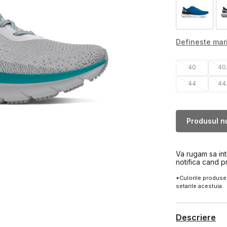
Defineste ma
40
40
44
44
Produsul nu
Va rugam sa in
notifica cand p
*Culorile produsel
setarile acestuia.
Descriere