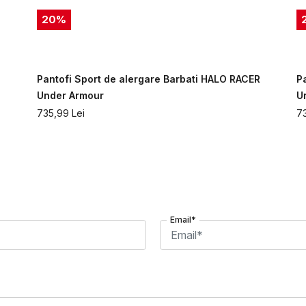
20
%
Pantofi Sport de alergare Barbati HALO RACER
P
Under Armour
U
735,99
Lei
7
Email*