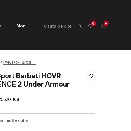
0
0
e
Blog
!
PANTOFI SPORT
Sport Barbati HOVR
NCE 2 Under Armour
26520-108
ai multe culori: