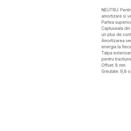
NEUTRU: Pentru 
amortizare si ve
Partea superioa
Captuseala din
un plus de con
Amortizarea se
energia la fiec
Talpa exterioa
pentru tractiune,
Offset: 8 mm
Greutate: 9,8 o
Caracteristici
Categorie
BRAND
GEN