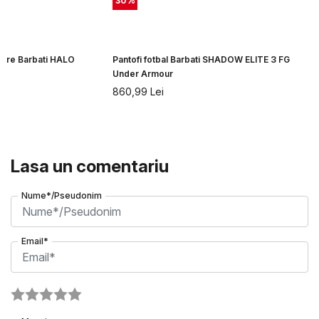
30
%
rgare Barbati HALO
Pantofi fotbal Barbati SHADOW ELITE 3 FG
r
Under Armour
860,99
Lei
Lasa un comentariu
Nume*/Pseudonim
Email*