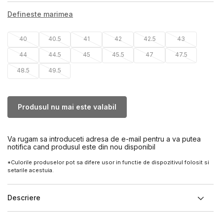
Defineste marimea
40
40.5
41
42
42.5
43
44
44.5
45
45.5
47
47.5
48.5
49.5
Produsul nu mai este valabil
Va rugam sa introduceti adresa de e-mail pentru a va putea
notifica cand produsul este din nou disponibil
*Culorile produselor pot sa difere usor in functie de dispozitivul folosit si
setarile acestuia.
Descriere