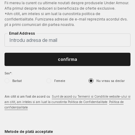
Fii mereu la curent cu ultimele noutati despre produsele Under Armour.
Afla primul despre reduceri si beneficiaza de oferte exclusive.
*Am citit, am inteles si am luat la cunostinta politica de
confidentialitate. Furnizarea adresei de e-mail reprezinta acordul dvs.
pt a primi comunicari din partea noastra.
Email Address
confirma
Sex*:
Barbat
Femeie
Nu vreau sa declar
Am citit si am fost de acord cu
Sunt de acord cu Termenii si Conditiile website-ului si
am citit, am inteles si am luat la cunostinta Politica de Confidentialitate
Politica de
confidențialitate
Metode de plată acceptate