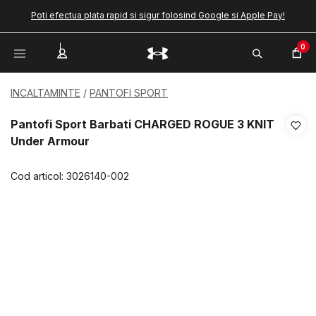
Poti efectua plata rapid si sigur folosind Google si Apple Pay!
0
INCALTAMINTE
PANTOFI SPORT
Pantofi Sport Barbati CHARGED ROGUE 3 KNIT
Under Armour
Cod articol:
3026140-002