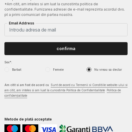
*Am citit, am inteles si am luat la cunostinta politica de
confidentialitate. Furnizarea adresei de e-mail reprezinta acordul dvs.
pt a primi comunicari din partea noastra.
Email Address
confirma
Sex*:
Barbat
Femeie
Nu vreau sa declar
Am citit si am fost de acord cu
Sunt de acord cu Termenii si Conditiile website-ului si
am citit, am inteles si am luat la cunostinta Politica de Confidentialitate
Politica de
confidențialitate
Metode de plată acceptate