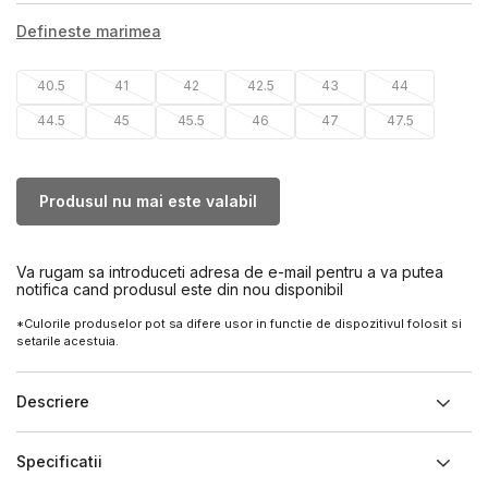
Defineste marimea
40.5
41
42
42.5
43
44
44.5
45
45.5
46
47
47.5
Produsul nu mai este valabil
Va rugam sa introduceti adresa de e-mail pentru a va putea
notifica cand produsul este din nou disponibil
*Culorile produselor pot sa difere usor in functie de dispozitivul folosit si
setarile acestuia.
Descriere
Specificatii