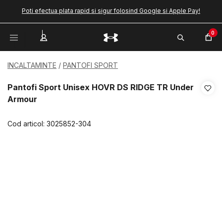
Poti efectua plata rapid si sigur folosind Google si Apple Pay!
0
INCALTAMINTE
PANTOFI SPORT
Pantofi Sport Unisex HOVR DS RIDGE TR Under
Armour
Cod articol:
3025852-304