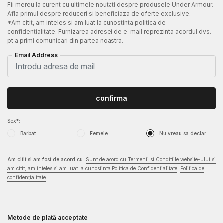
Fii mereu la curent cu ultimele noutati despre produsele Under Armour.
Afla primul despre reduceri si beneficiaza de oferte exclusive.
*Am citit, am inteles si am luat la cunostinta politica de
confidentialitate. Furnizarea adresei de e-mail reprezinta acordul dvs.
pt a primi comunicari din partea noastra.
Email Address
confirma
Sex*:
Barbat
Femeie
Nu vreau sa declar
Am citit si am fost de acord cu
Sunt de acord cu Termenii si Conditiile website-ului si
am citit, am inteles si am luat la cunostinta Politica de Confidentialitate
Politica de
confidențialitate
Metode de plată acceptate