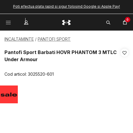
Poti efectua plata rapid si sigur folosind Google si Apple Pay!
0
INCALTAMINTE
PANTOFI SPORT
Pantofi Sport Barbati HOVR PHANTOM 3 MTLC
Under Armour
Cod articol:
3025520-601