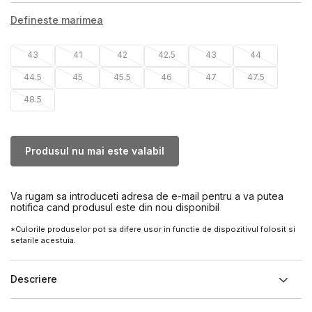
Defineste marimea
43
41
42
42.5
43
44
44.5
45
45.5
46
47
47.5
48.5
Produsul nu mai este valabil
Va rugam sa introduceti adresa de e-mail pentru a va putea
notifica cand produsul este din nou disponibil
*Culorile produselor pot sa difere usor in functie de dispozitivul folosit si
setarile acestuia.
Descriere