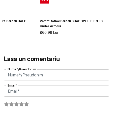
30
%
rgare Barbati HALO
Pantofi fotbal Barbati SHADOW ELITE 3 FG
r
Under Armour
860,99
Lei
Lasa un comentariu
Nume*/Pseudonim
Email*