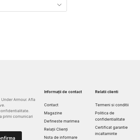
Informații de contact
Relatii clienti
e Under Armour. Afla
Contact
Termeni si conditii
ve.
confidentialitate.
Magazine
Politica de
 a primi comunicari
confidentialitate
Defineste marimea
Certificat garantie
Relații Clienți
incaltaminte
Nota de informare
onfirma