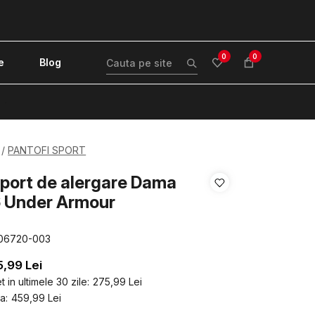
0
0
e
Blog
!
PANTOFI SPORT
sport de alergare Dama
 Under Armour
06720-003
5,99
Lei
 in ultimele 30 zile:
275,99
Lei
a:
459,99
Lei