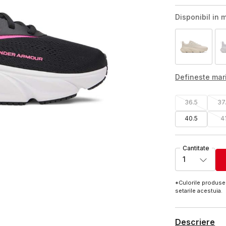
Disponibil in m
Defineste ma
36.5
37
40.5
4
Cantitate
1
*Culorile produsel
setarile acestuia.
Descriere