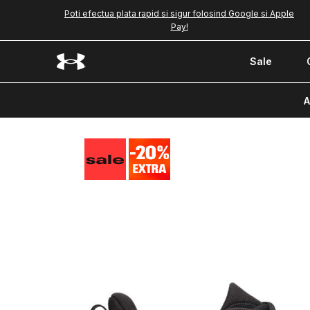
Poti efectua plata rapid si sigur folosind Google si Apple
Pay!
Sale
A