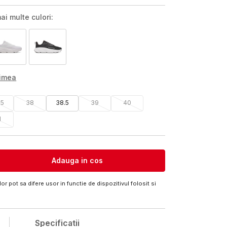
ai multe culori:
rimea
.5
38
38.5
39
40
1
Adauga in cos
or pot sa difere usor in functie de dispozitivul folosit si
Specificatii