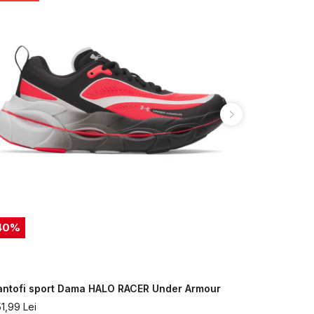
40
%
40
%
antofi sport Dama HALO RACER Under Armour
Pantofi Sp
51,99
Lei
551,99
Lei