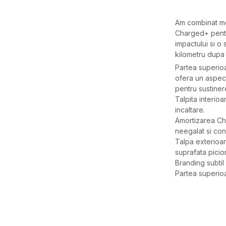
Am combinat mes
Charged+ pentr
impactului si o
kilometru dupa 
Partea superioa
ofera un aspec
pentru sustiner
Talpita interio
incaltare.
Amortizarea Ch
neegalat si conf
Talpa exterioa
suprafata picioru
Branding subtil
Partea superioa
Caracteristici
Categorie