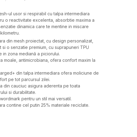
h-ul usor si respirabil cu talpa intermediara
u o reactivitate excelenta, absorbtie maxima a
 senzatie dinamica care te mentine in miscare
kilometru.
ra din mesh proiectat, cu design personalizat,
t si o senzatie premium, cu suprapuneri TPU
e in zona mediană a piciorului.
ara moale, antimicrobiana, ofera confort maxim la
arged+ din talpa intermediara ofera moliciune de
ort pe tot parcursul zilei.
ra din cauciuc asigura aderenta pe toata
lui si durabilitate.
 wordmark pentru un stil mai versatil.
ra contine cel putin 25% materiale reciclate.
Valoare
PANTOFI SPORT