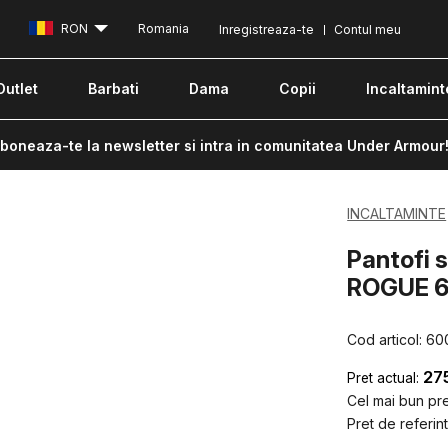
RON
Romania
Inregistreaza-te
Contul meu
Outlet
Barbati
Dama
Copii
Incaltamint
boneaza-te la newsletter si intra in comunitatea Under Armour
INCALTAMINTE
Pantofi 
ROGUE 6
Cod articol:
60
27
Pret actual:
Cel mai bun pret
Pret de referint