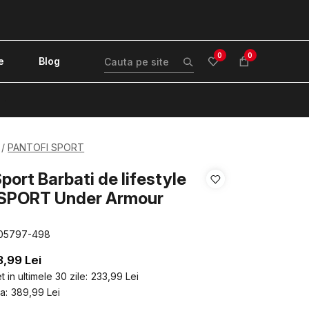
0
0
e
Blog
!
PANTOFI SPORT
port Barbati de lifestyle
SPORT Under Armour
05797-498
3,99
Lei
 in ultimele 30 zile:
233,99
Lei
a:
389,99
Lei