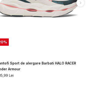
20
%
antofi Sport de alergare Barbati HALO RACER
Pantofi spo
nder Armour
Armour
35,99
Lei
669,99
Lei