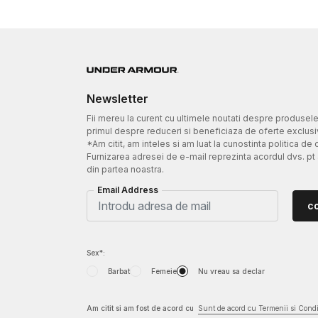
Newsletter
Fii mereu la curent cu ultimele noutati despre produsel
primul despre reduceri si beneficiaza de oferte exclusi
*Am citit, am inteles si am luat la cunostinta politica de 
Furnizarea adresei de e-mail reprezinta acordul dvs. pt
din partea noastra.
Email Address
c
Sex*:
Barbat
Femeie
Nu vreau sa declar
Am citit si am fost de acord cu
Sunt de acord cu Termenii si Condit