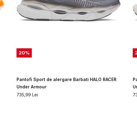
20
%
Pantofi Sport de alergare Barbati HALO RACER
P
Under Armour
U
735,99
Lei
7