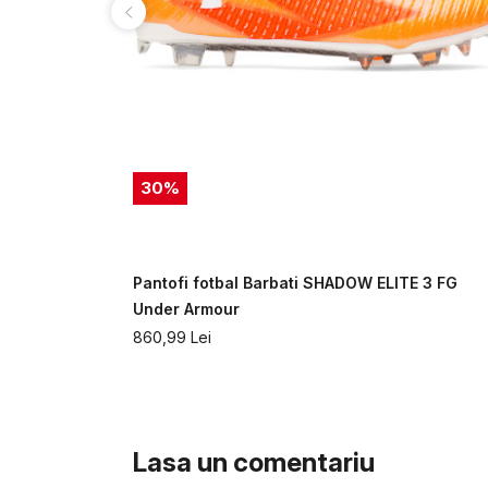
30
%
i CHARGED
Pantofi fotbal Barbati SHADOW ELITE 3 FG
mour
Under Armour
860,99
Lei
Lasa un comentariu