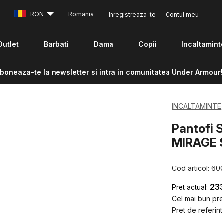
RON
Romania
Inregistreaza-te
Contul meu
Outlet
Barbati
Dama
Copii
Incaltamint
boneaza-te la newsletter si intra in comunitatea Under Armour
INCALTAMINTE
Pantofi S
MIRAGE 
Cod articol:
60
23
Pret actual:
Cel mai bun pret
Pret de referint