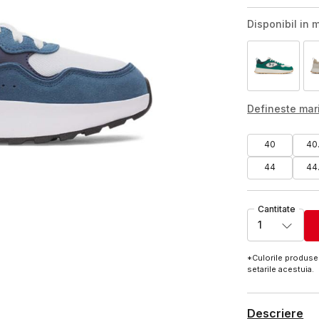
Disponibil in m
Defineste ma
40
40
44
44
Cantitate
1
*Culorile produsel
setarile acestuia.
Descriere