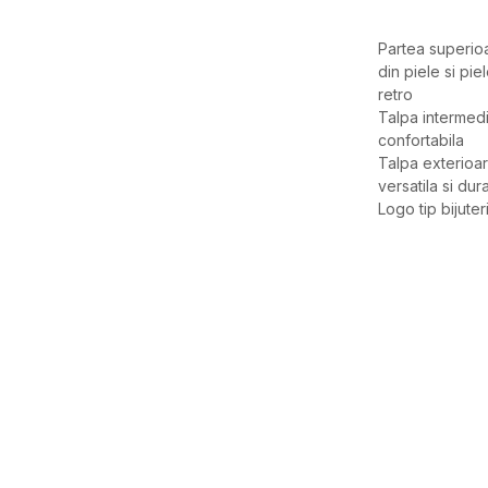
Partea superioa
din piele si pie
retro
Talpa intermedi
confortabila
Talpa exterioa
versatila si dur
Logo tip bijuter
Caracteristici
Categorie
BRAND
GEN