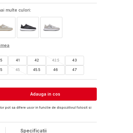
ai multe culori:
rimea
.5
41
42
42.5
43
.5
45
45.5
46
47
Adauga in cos
or pot sa difere usor in functie de dispozitivul folosit si
Specificatii