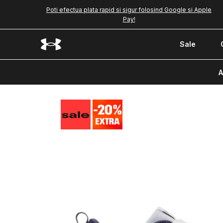
Poti efectua plata rapid si sigur folosind Google si Apple
Pay!
Sale
A