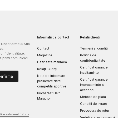
Informații de contact
Relatii clienti
e Under Armour. Afla
Contact
Termeni si conditii
ve.
confidentialitate.
Magazine
Politica de
 a primi comunicari
confidentialitate
Defineste marimea
Certificat garantie
Relații Clienți
incaltaminte
Nota de informare
onfirma
Certificat garantie
prelucrare date
imbracaminte si
competitii sportive
accesorii
Bucharest Half
Metode de plata
Marathon
Conditii de livrare
Procedura de retur
iile website-ului si am
Vedeți starea comenzii