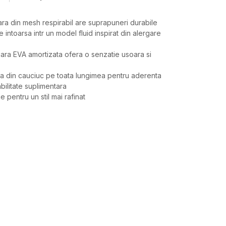
ra din mesh respirabil are suprapuneri durabile
le intoarsa intr un model fluid inspirat din alergare
ara EVA amortizata ofera o senzatie usoara si
ra din cauciuc pe toata lungimea pentru aderenta
abilitate suplimentara
ie pentru un stil mai rafinat
Valoare
PANTOFI SPORT
UNDER ARMOUR
BARBATI