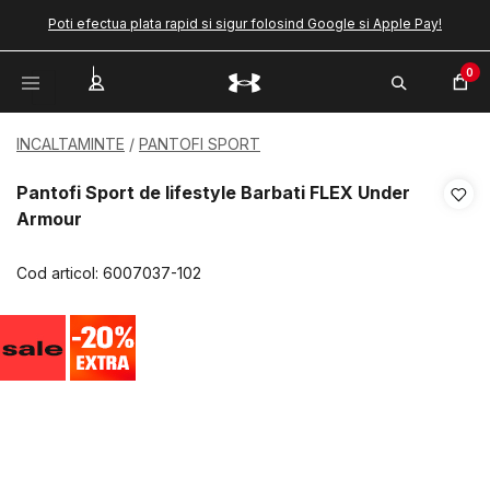
Poti efectua plata rapid si sigur folosind Google si Apple Pay!
0
INCALTAMINTE
PANTOFI SPORT
Pantofi Sport de lifestyle Barbati FLEX Under
Armour
Cod articol:
6007037-102