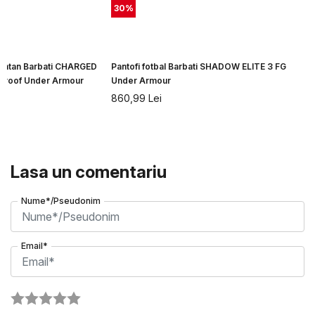
30
%
 montan Barbati CHARGED
Pantofi fotbal Barbati SHADOW ELITE 3 FG
roof Under Armour
Under Armour
860,99
Lei
Lasa un comentariu
Nume*/Pseudonim
Email*