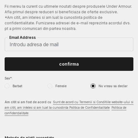
Fii mereu la curent cu ultimele noutati despre produsele Under Armour.
Afla primul despre reduceri si beneficiaza de oferte exclusive.
*Am citit, am inteles si am luat la cunostinta politica de
confidentialitate. Furnizarea adresei de e-mail reprezinta acordul dvs.
pt a primi comunicari din partea noastra.
Email Address
confirma
Sex*:
Barbat
Femeie
Nu vreau sa declar
Am citit si am fost de acord cu
Sunt de acord cu Termenii si Conditiile website-ului si
am citit, am inteles si am luat la cunostinta Politica de Confidentialitate
Politica de
confidențialitate
Metode de plată acceptate