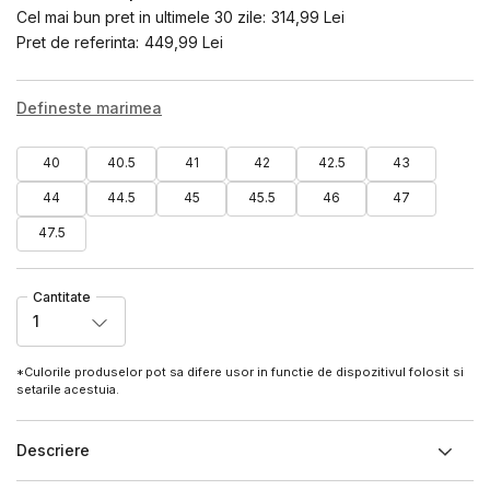
Cel mai bun pret in ultimele 30 zile:
314,99
Lei
Pret de referinta:
449,99
Lei
Defineste marimea
40
40.5
41
42
42.5
43
44
44.5
45
45.5
46
47
47.5
Cantitate
1
*Culorile produselor pot sa difere usor in functie de dispozitivul folosit si
setarile acestuia.
Descriere