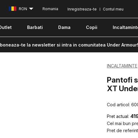
RON
Romania
Inregistreaza-te
Contul meu
Outlet
Barbati
Dama
Copii
Incaltamint
boneaza-te la newsletter si intra in comunitatea Under Armour
INCALTAMINTE
Pantofi 
XT Unde
Cod articol:
60
41
Pret actual:
Cel mai bun pret
Pret de referint