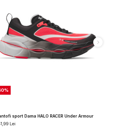
40
%
40
%
antofi sport Dama HALO RACER Under Armour
Pantofi Sp
51,99
Lei
551,99
Lei