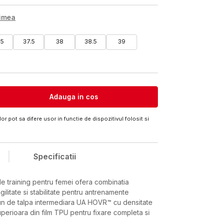
rimea
.5
37.5
38
38.5
39
Adauga in cos
or pot sa difere usor in functie de dispozitivul folosit si
Specificatii
de training pentru femei ofera combinatia
gilitate si stabilitate pentru antrenamente
un de talpa intermediara UA HOVR™ cu densitate
perioara din film TPU pentru fixare completa si