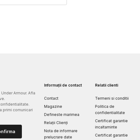
Informații de contact
Relatii clienti
e Under Armour. Afla
Contact
Termeni si conditii
ve.
confidentialitate.
Magazine
Politica de
 a primi comunicari
confidentialitate
Defineste marimea
Certificat garantie
Relații Clienți
incaltaminte
Nota de informare
onfirma
Certificat garantie
prelucrare date