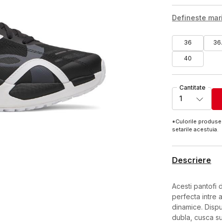
Defineste ma
36
36
40
Cantitate
1
*Culorile produsel
setarile acestuia.
Descriere
Acesti pantofi 
perfecta intre a
dinamice. Disp
dubla, cusca su