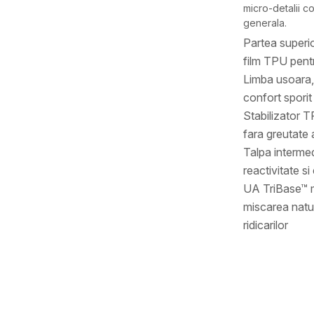
micro-detalii 
generala.
Partea superio
film TPU pentr
Limba usoara, 
confort sporit
Stabilizator T
fara greutate
Talpa interme
reactivitate s
UA TriBase™ m
miscarea natura
ridicarilor
Caracteristici
Categorie
BRAND