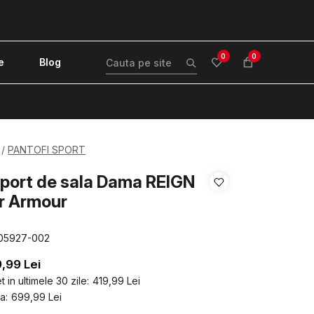
0
0
e
Blog
!
PANTOFI SPORT
sport de sala Dama REIGN
r Armour
05927-002
9,99
Lei
 in ultimele 30 zile:
419,99
Lei
a:
699,99
Lei