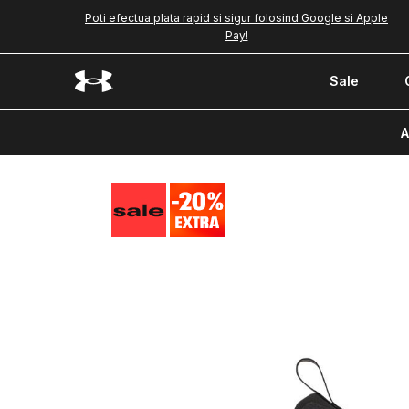
Poti efectua plata rapid si sigur folosind Google si Apple
Pay!
Sale
A