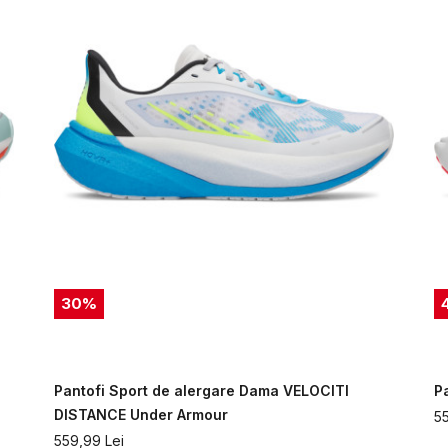
30
%
Pantofi Sport de alergare Dama VELOCITI
P
DISTANCE Under Armour
5
559,99
Lei