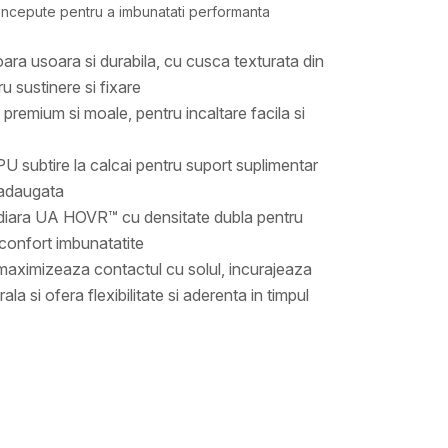
concepute pentru a imbunatati performanta
ara usoara si durabila, cu cusca texturata din
u sustinere si fixare
premium si moale, pentru incaltare facila si
PU subtire la calcai pentru suport suplimentar
 adaugata
diara UA HOVR™ cu densitate dubla pentru
i confort imbunatatite
aximizeaza contactul cu solul, incurajeaza
la si ofera flexibilitate si aderenta in timpul
Valoare
PANTOFI SPORT
UNDER ARMOUR