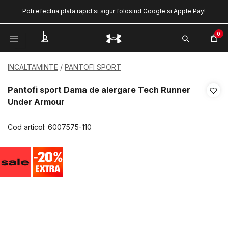
Poti efectua plata rapid si sigur folosind Google si Apple Pay!
0
INCALTAMINTE
PANTOFI SPORT
Pantofi sport Dama de alergare Tech Runner
Under Armour
Cod articol:
6007575-110