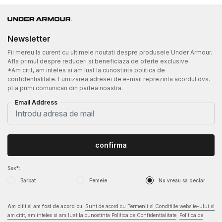
Newsletter
Fii mereu la curent cu ultimele noutati despre produsele Under Armour.
Afla primul despre reduceri si beneficiaza de oferte exclusive.
*Am citit, am inteles si am luat la cunostinta politica de
confidentialitate. Furnizarea adresei de e-mail reprezinta acordul dvs.
pt a primi comunicari din partea noastra.
Email Address
confirma
Sex*:
Barbat
Femeie
Nu vreau sa declar
Am citit si am fost de acord cu
Sunt de acord cu Termenii si Conditiile website-ului si
am citit, am inteles si am luat la cunostinta Politica de Confidentialitate
Politica de