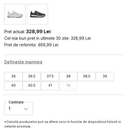
328,99
Lei
Pret actual:
Cel mai bun pret in ultimele 30 zile:
328,99
Lei
Pret de referinta:
469,99
Lei
Defineste marimea
36
36.5
37.5
38
38.5
39
40
40.5
41
10
Cantitate
1
*Culorile produselor pot sa difere usor in functie de dispozitivul folosit si
setarile acestuia.