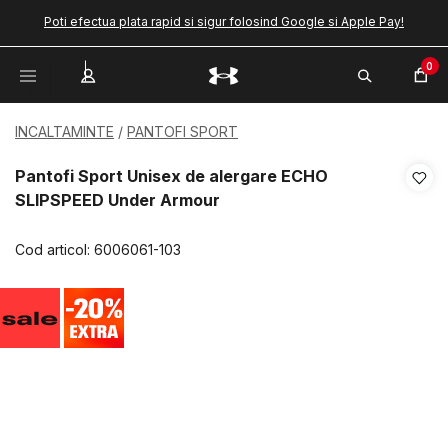
Poti efectua plata rapid si sigur folosind Google si Apple Pay!
0
INCALTAMINTE
PANTOFI SPORT
Pantofi Sport Unisex de alergare ECHO
SLIPSPEED Under Armour
Cod articol:
6006061-103