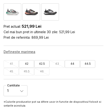
521,99
Lei
Pret actual:
Cel mai bun pret in ultimele 30 zile:
521,99
Lei
Pret de referinta:
869,99
Lei
Defineste marimea
41
42
42.5
43
44
44.5
45
45.5
46
Cantitate
1
*Culorile produselor pot sa difere usor in functie de dispozitivul folosit si
setarile acestuia.