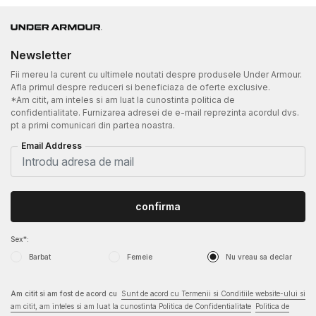
Newsletter
Fii mereu la curent cu ultimele noutati despre produsele Under Armour.
Afla primul despre reduceri si beneficiaza de oferte exclusive.
*Am citit, am inteles si am luat la cunostinta politica de
confidentialitate. Furnizarea adresei de e-mail reprezinta acordul dvs.
pt a primi comunicari din partea noastra.
Email Address
confirma
Sex*:
Barbat
Femeie
Nu vreau sa declar
Am citit si am fost de acord cu
Sunt de acord cu Termenii si Conditiile website-ului si
am citit, am inteles si am luat la cunostinta Politica de Confidentialitate
Politica de