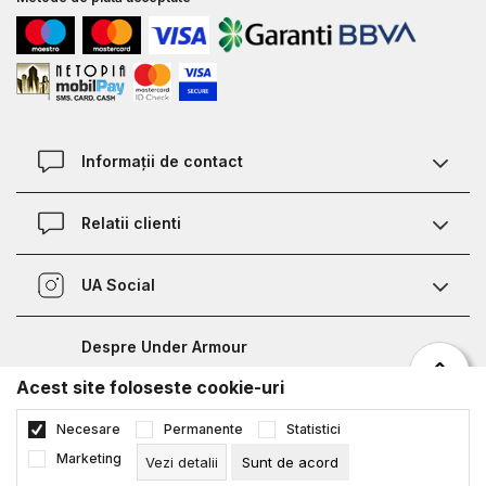
Informații de contact
Contact
Relatii clienti
Magazine
Termeni si conditii
Defineste marimea
UA Social
Politica de confidentialitate
Relații Clienți
Facebook
Certificat garantie incaltaminte
Nota de informare prelucrare date competitii sportive
Despre Under Armour
Certificat garantie imbracaminte si accesorii
Bucharest Half Marathon
Acest site foloseste cookie-uri
Despre noi
Metode de plata
©2026
www.underarmour.ro
,
NB SOFT
. Toate drepturile rezervate.
Necesare
Permanente
Statistici
Aflați mai multe despre UA
Conditii de livrare
Politica de confidențialitate
Termeni și condiții
Marketing
Vezi detalii
Sunt de acord
Blog
Adauga in cos
Procedura de retur