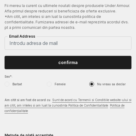
Fii mereu la curent cu ultimele noutati despre produsele Under Armour.
Afla primul despre reduceri si beneficiaza de oferte exclusive.
*Am citit, am inteles si am luat la cunostinta politica de
confidentialitate. Furnizarea adresei de e-mail reprezinta acordul dvs.
pt a primi comunicari din partea noastra.
Email Address
confirma
Sex*:
Barbat
Femeie
Nu vreau sa declar
Am citit si am fost de acord cu
Sunt de acord cu Termenii si Conditiile website-ului si
am citit, am inteles si am luat la cunostinta Politica de Confidentialitate
Politica de
confidențialitate
Metode de plată acceptate