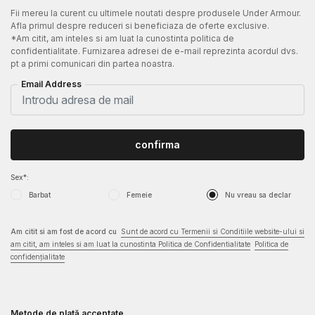
Fii mereu la curent cu ultimele noutati despre produsele Under Armour.
Afla primul despre reduceri si beneficiaza de oferte exclusive.
*Am citit, am inteles si am luat la cunostinta politica de
confidentialitate. Furnizarea adresei de e-mail reprezinta acordul dvs.
pt a primi comunicari din partea noastra.
Email Address
confirma
Sex*:
Barbat
Femeie
Nu vreau sa declar
Am citit si am fost de acord cu
Sunt de acord cu Termenii si Conditiile website-ului si
am citit, am inteles si am luat la cunostinta Politica de Confidentialitate
Politica de
confidențialitate
Metode de plată acceptate