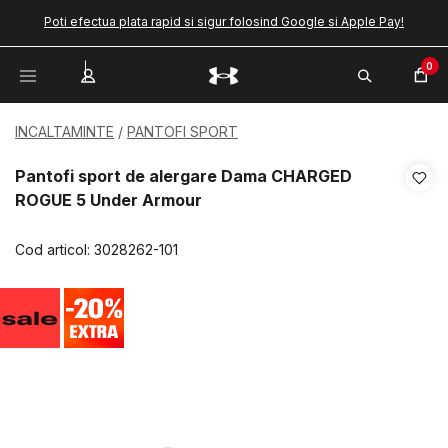
Poti efectua plata rapid si sigur folosind Google si Apple Pay!
0
INCALTAMINTE
PANTOFI SPORT
Pantofi sport de alergare Dama CHARGED
ROGUE 5 Under Armour
Cod articol:
3028262-101