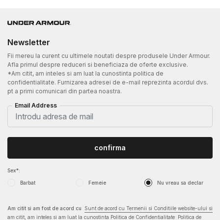
Newsletter
Fii mereu la curent cu ultimele noutati despre produsele Under Armour.
Afla primul despre reduceri si beneficiaza de oferte exclusive.
*Am citit, am inteles si am luat la cunostinta politica de
confidentialitate. Furnizarea adresei de e-mail reprezinta acordul dvs.
pt a primi comunicari din partea noastra.
Email Address
confirma
Sex*:
Barbat
Femeie
Nu vreau sa declar
Am citit si am fost de acord cu
Sunt de acord cu Termenii si Conditiile website-ului si
am citit, am inteles si am luat la cunostinta Politica de Confidentialitate
Politica de