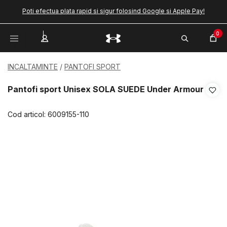
Poti efectua plata rapid si sigur folosind Google si Apple Pay!
0
INCALTAMINTE
PANTOFI SPORT
Pantofi sport Unisex SOLA SUEDE Under Armour
Cod articol:
6009155-110