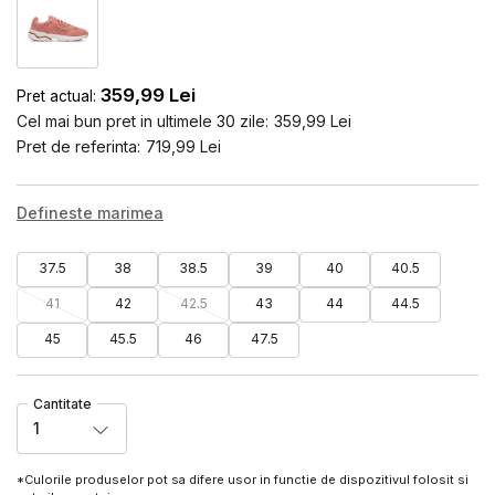
359,99
Lei
Pret actual:
Cel mai bun pret in ultimele 30 zile:
359,99
Lei
Pret de referinta:
719,99
Lei
Defineste marimea
37.5
38
38.5
39
40
40.5
41
42
42.5
43
44
44.5
45
45.5
46
47.5
Cantitate
1
*Culorile produselor pot sa difere usor in functie de dispozitivul folosit si