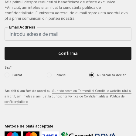
Afla primul despre reduceri si beneficiaza de oferte exclusive.
*Am citit, am inteles si am luat la cunostinta politica de
confidentialitate. Furnizarea adresei de e-mail reprezinta acordul dvs.
pt a primi comunicari din partea noastra.
Email Address
confirma
Sex*:
Barbat
Femeie
Nu vreau sa declar
Am citit si am fost de acord cu
Sunt de acord cu Termenii si Conditiile website-ului si
am citit, am inteles si am luat la cunostinta Politica de Confidentialitate
Politica de
confidențialitate
Metode de plată acceptate