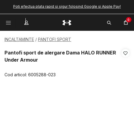
Poti efectua plata rapid si sigur folosind Google si Apple Pay!
0
INCALTAMINTE
PANTOFI SPORT
Pantofi sport de alergare Dama HALO RUNNER
Under Armour
Cod articol:
6005288-023