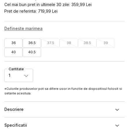
Cel mai bun pret in ultimele 30 zile:
359,99
Lei
Pret de referinta:
719,99
Lei
Defineste marimea
36
36.5
37.5
38
38.5
39
40
40.5
Cantitate
1
*Culorile produselor pot sa difere usor in functie de dispozitivul folosit si
setarile acestuia.
Descriere
Specificatii