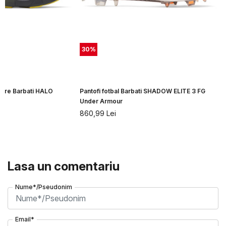
30
%
rgare Barbati HALO
Pantofi fotbal Barbati SHADOW ELITE 3 FG
r
Under Armour
860,99
Lei
Lasa un comentariu
Nume*/Pseudonim
Email*