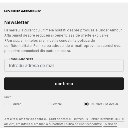
Newsletter
Fii mereu la curent cu ultimele noutati despre produsele Under Armour.
Afla primul despre reduceri si beneficiaza de oferte exclusive.
*Am citit, am inteles si am luat la cunostinta politica de
confidentialitate. Furnizarea adresei de e-mail reprezinta acordul dvs.
pt a primi comunicari din partea noastra.
Email Address
confirma
Sex*:
Barbat
Femeie
Nu vreau sa declar
Am citit si am fost de acord cu
Sunt de acord cu Termenii si Conditiile website-ului si
am citit, am inteles si am luat la cunostinta Politica de Confidentialitate
Politica de