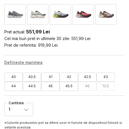
551,99
Lei
Pret actual:
Cel mai bun pret in ultimele 30 zile:
551,99
Lei
Pret de referinta:
919,99
Lei
Defineste marimea
40
40.5
41
42
42.5
43
44
44.5
45
45.5
46
12.5
Cantitate
1
*Culorile produselor pot sa difere usor in functie de dispozitivul folosit si
setarile acestuia.