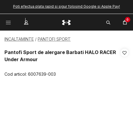
Poti efectua plata rapid si sigur folosind Google si Apple Pay!
0
INCALTAMINTE
PANTOFI SPORT
Pantofi Sport de alergare Barbati HALO RACER
Under Armour
Cod articol:
6007639-003