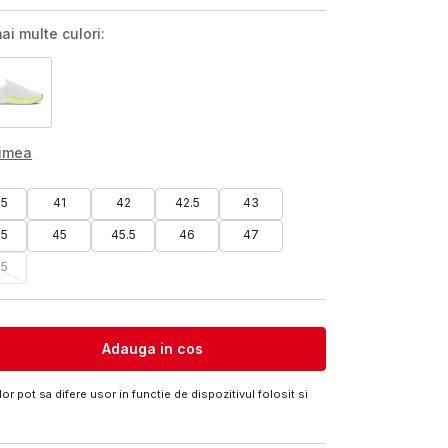
ai multe culori:
rimea
.5
41
42
42.5
43
.5
45
45.5
46
47
.5
Adauga in cos
or pot sa difere usor in functie de dispozitivul folosit si