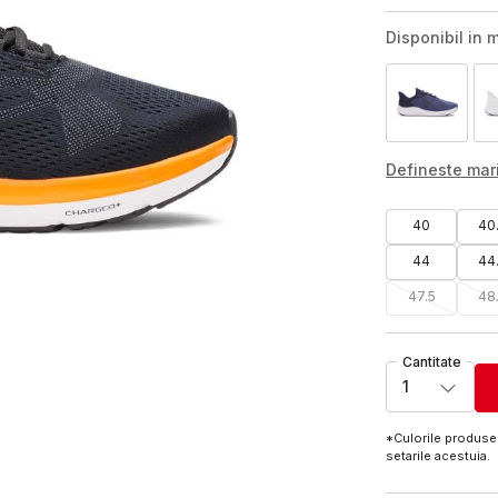
Disponibil in m
Defineste ma
40
40
44
44
47.5
48
Cantitate
1
*Culorile produsel
setarile acestuia.