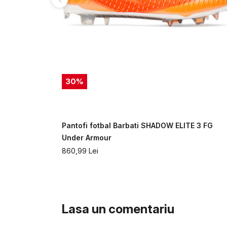
30
%
i CHARGED
Pantofi fotbal Barbati SHADOW ELITE 3 FG
mour
Under Armour
860,99
Lei
Lasa un comentariu