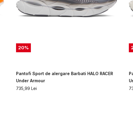
20
%
Pantofi Sport de alergare Barbati HALO RACER
P
Under Armour
U
735,99
Lei
7