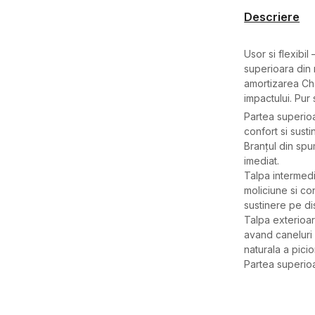
Descriere
Usor si flexibi
superioara din 
amortizarea Ch
impactului. Pur s
Partea superioa
confort si sust
Branțul din sp
imediat.
Talpa intermed
moliciune si co
sustinere pe dis
Talpa exterioara
avand caneluri 
naturala a picior
Partea superioa
Caracteristici