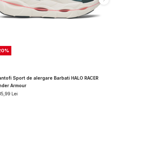
20
%
antofi Sport de alergare Barbati HALO RACER
Pantofi spo
nder Armour
Armour
35,99
Lei
669,99
Lei