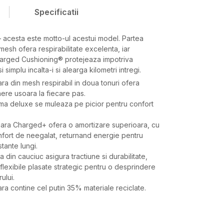
Specificatii
l – acesta este motto-ul acestui model. Partea
mesh ofera respirabilitate excelenta, iar
arged Cushioning® protejeaza impotriva
i simplu incalta-i si alearga kilometri intregi.
ra din mesh respirabil in doua tonuri ofera
inere usoara la fiecare pas.
uma deluxe se muleaza pe picior pentru confort
iara Charged+ ofera o amortizare superioara, cu
nfort de neegalat, returnand energie pentru
tante lungi.
 din cauciuc asigura tractiune si durabilitate,
flexibile plasate strategic pentru o desprindere
ului.
ra contine cel putin 35% materiale reciclate.
Valoare