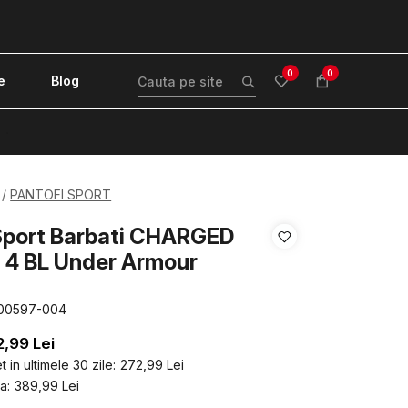
0
0
e
Blog
!
PANTOFI SPORT
Sport Barbati CHARGED
 4 BL Under Armour
00597-004
2,99
Lei
 in ultimele 30 zile:
272,99
Lei
a:
389,99
Lei