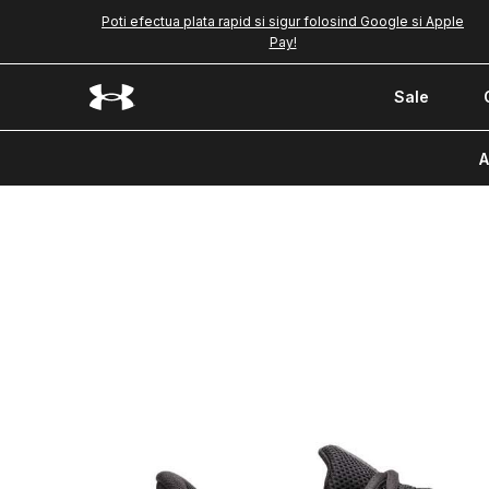
Poti efectua plata rapid si sigur folosind Google si Apple
Pay!
Sale
A