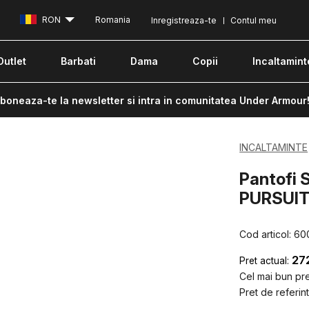
RON
Romania
Inregistreaza-te
Contul meu
Outlet
Barbati
Dama
Copii
Incaltamint
boneaza-te la newsletter si intra in comunitatea Under Armour
INCALTAMINTE
Pantofi 
PURSUIT
Cod articol:
60
27
Pret actual:
Cel mai bun pret
Pret de referint