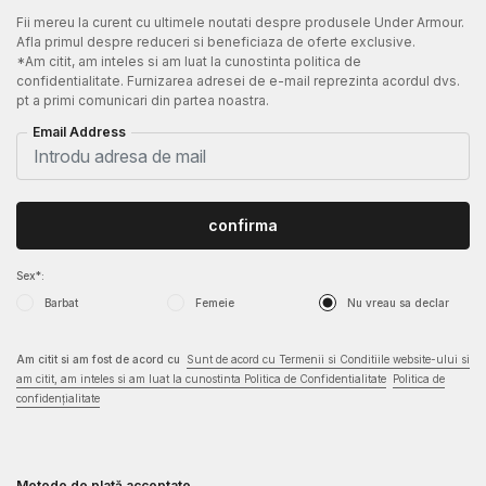
Fii mereu la curent cu ultimele noutati despre produsele Under Armour.
Afla primul despre reduceri si beneficiaza de oferte exclusive.
*Am citit, am inteles si am luat la cunostinta politica de
confidentialitate. Furnizarea adresei de e-mail reprezinta acordul dvs.
pt a primi comunicari din partea noastra.
Email Address
confirma
Sex*:
Barbat
Femeie
Nu vreau sa declar
Am citit si am fost de acord cu
Sunt de acord cu Termenii si Conditiile website-ului si
am citit, am inteles si am luat la cunostinta Politica de Confidentialitate
Politica de
confidențialitate
Metode de plată acceptate