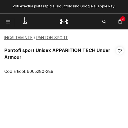
Poti efectua plata rapid si sigur folosind Google si Apple Pay!
0
INCALTAMINTE
PANTOFI SPORT
Pantofi sport Unisex APPARITION TECH Under
Armour
Cod articol:
6005280-289