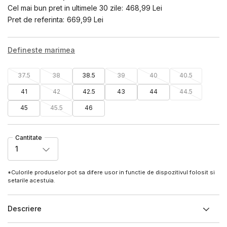
Cel mai bun pret in ultimele 30 zile:
468,99
Lei
Pret de referinta:
669,99
Lei
Defineste marimea
37.5
38
38.5
39
40
40.5
41
42
42.5
43
44
44.5
45
45.5
46
Cantitate
1
*Culorile produselor pot sa difere usor in functie de dispozitivul folosit si
setarile acestuia.
Descriere