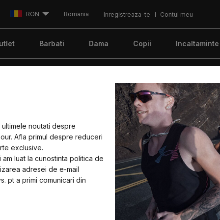
RON
Romania
Inregistreaza-te
Contul meu
utlet
Barbati
Dama
Copii
Incaltaminte
oneaza-te la newsletter si intra in comunitatea Under Armour!
INCALTAMINTE
Pantofi 
u ultimele noutati despre
ur. Afla primul despre reduceri
PURSUIT 
rte exclusive.
i am luat la cunostinta politica de
rnizarea adresei de e-mail
s. pt a primi comunicari din
Cod articol:
302
215
Pret actual: