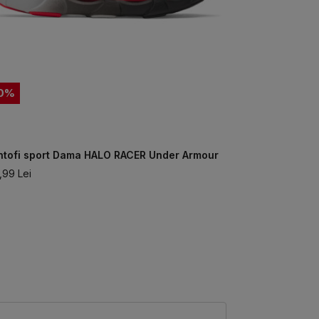
0
%
40
%
ntofi sport Dama HALO RACER Under Armour
Pantofi Spo
,99
Lei
551,99
Lei