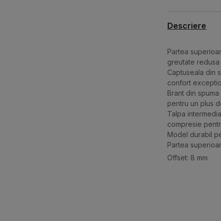
Descriere
Partea superioar
greutate redusa
Captuseala din s
confort excepti
Brant din spuma 
pentru un plus d
Talpa intermedi
compresie pentru 
Model durabil pe 
Partea superioar
Offset: 8 mm
Caracteristici
Categorie