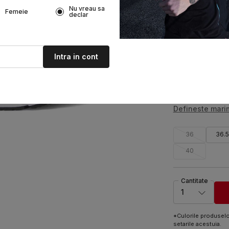
Cel mai bun pret 
Nu vreau sa
Femeie
declar
Pret de referinta
Disponibil in ma
Intra in cont
Defineste mar
36
36.5
40
Cantitate
1
*Culorile produselor
setarile acestuia.