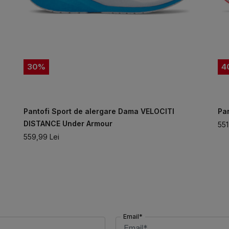
30
%
4
Pantofi Sport de alergare Dama VELOCITI
Pa
DISTANCE Under Armour
551
559,99
Lei
Email*