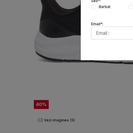
Sex*:
Barbat
Email*:
40
%
Vezi imaginea
(5)