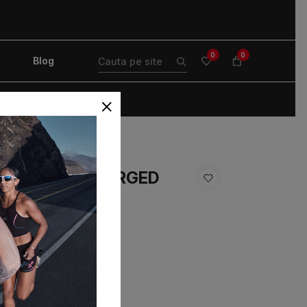
0
0
Blog
×
PANTOFI SPORT
Sport Dama CHARGED
4 Under Armour
8261-001
,99
Lei