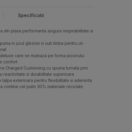
Specificatii
a din plasa performanta asigura respirabilitate si
puma in jurul gleznei si sub limba pentru un
onal
deluxe care se muleaza pe forma piciorului
e confort
ara Charged Cushioning cu spuma turnata prin
reactivitate si durabilitate superioara
talpa exterioara pentru flexibilitate si aderenta
a contine cel putin 30% materiale reciclate
Valoare
PANTOFI SPORT