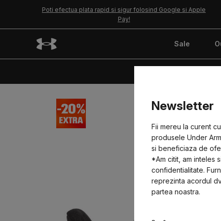
Poti efectua plata rapid si sigur folosind Google si Apple
Pay!
Sale
O
Ab
Newsletter
Fii mereu la curent c
produsele Under Armo
si beneficiaza de ofe
*Am citit, am inteles s
confidentialitate. Fu
reprezinta acordul dv
partea noastra.