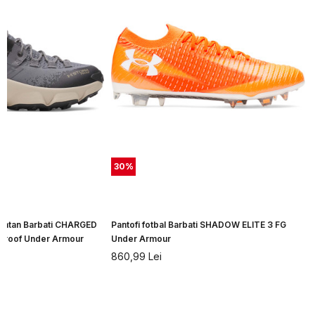
30
%
 montan Barbati CHARGED
Pantofi fotbal Barbati SHADOW ELITE 3 FG
roof Under Armour
Under Armour
860,99
Lei