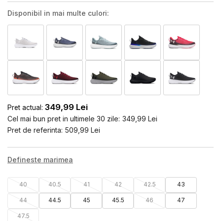
Disponibil in mai multe culori:
349,99
Lei
Pret actual:
Cel mai bun pret in ultimele 30 zile:
349,99
Lei
Pret de referinta:
509,99
Lei
Defineste marimea
40
40.5
41
42
42.5
43
44
44.5
45
45.5
46
47
47.5