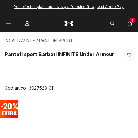
Poti efectua plata rapid si sigur folosind Google si Apple Pay!
0
INCALTAMINTE
PANTOFI SPORT
Pantofi sport Barbati INFINITE Under Armour
Cod articol:
3027523-011