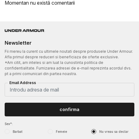
Momentan nu există comentarii
Newsletter
Fii mereu la curent cu ultimele noutati despre produsele Under Armour.
Afla primul despre reduceri si beneficiaza de oferte exclusive.
*Am citit, am inteles si am luat la cunostinta politica de
confidentialitate. Furnizarea adresei de e-mail reprezinta acordul dvs.
pt a primi comunicari din partea noastra.
Email Address
confirma
Sex*:
Barbat
Femeie
Nu vreau sa declar