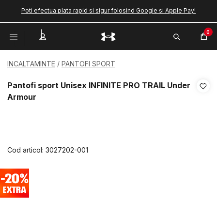
Poti efectua plata rapid si sigur folosind Google si Apple Pay!
0
INCALTAMINTE
PANTOFI SPORT
Pantofi sport Unisex INFINITE PRO TRAIL Under
Armour
Cod articol:
3027202-001