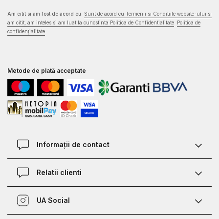
Am citit si am fost de acord cu
Sunt de acord cu Termenii si Conditiile website-ului si
am citit, am inteles si am luat la cunostinta Politica de Confidentialitate
Politica de
confidențialitate
Metode de plată acceptate
Informații de contact
Contact
Relatii clienti
Magazine
Termeni si conditii
Defineste marimea
UA Social
Politica de confidentialitate
Relații Clienți