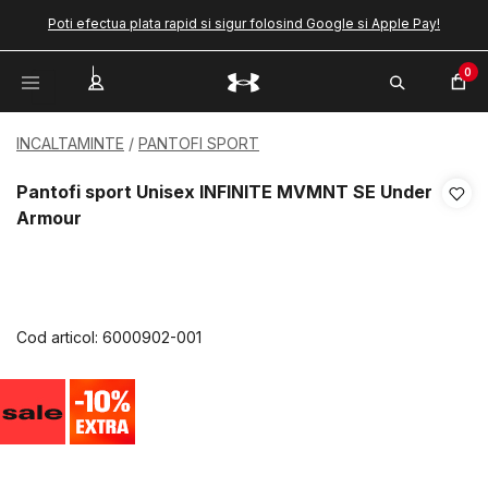
Poti efectua plata rapid si sigur folosind Google si Apple Pay!
0
INCALTAMINTE
PANTOFI SPORT
Pantofi sport Unisex INFINITE MVMNT SE Under
Armour
Cod articol:
6000902-001