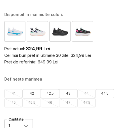
Disponibil in mai multe culori:
324,99
Lei
Pret actual:
Cel mai bun pret in ultimele 30 zile:
324,99
Lei
Pret de referinta:
649,99
Lei
Defineste marimea
41
42
42.5
43
44
44.5
45
45.5
46
47
47.5
Cantitate
1