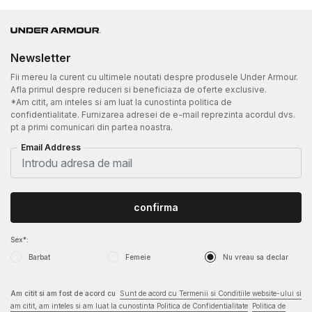
Newsletter
Fii mereu la curent cu ultimele noutati despre produsele Under Armour.
Afla primul despre reduceri si beneficiaza de oferte exclusive.
*Am citit, am inteles si am luat la cunostinta politica de
confidentialitate. Furnizarea adresei de e-mail reprezinta acordul dvs.
pt a primi comunicari din partea noastra.
Email Address
confirma
Sex*:
Barbat
Femeie
Nu vreau sa declar
Am citit si am fost de acord cu
Sunt de acord cu Termenii si Conditiile website-ului si
am citit, am inteles si am luat la cunostinta Politica de Confidentialitate
Politica de