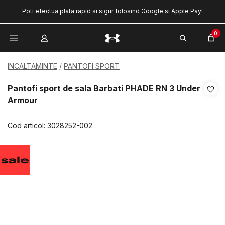
Poti efectua plata rapid si sigur folosind Google si Apple Pay!
0
INCALTAMINTE
PANTOFI SPORT
Pantofi sport de sala Barbati PHADE RN 3 Under
Armour
Cod articol:
3028252-002