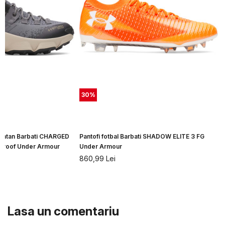
30
%
 montan Barbati CHARGED
Pantofi fotbal Barbati SHADOW ELITE 3 FG
roof Under Armour
Under Armour
860,99
Lei
Lasa un comentariu