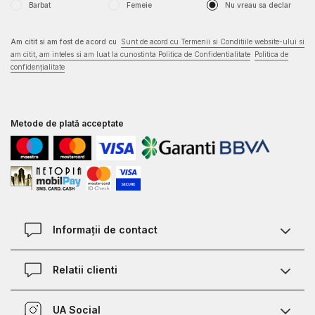
Barbat
Femeie
Nu vreau sa declar
Am citit si am fost de acord cu
Sunt de acord cu Termenii si Conditiile website-ului si
am citit, am inteles si am luat la cunostinta Politica de Confidentialitate
Politica de
confidențialitate
Metode de plată acceptate
Informații de contact
Contact
Relatii clienti
Magazine
Termeni si conditii
Defineste marimea
UA Social