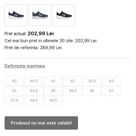
202,99
Lei
Pret actual:
Cel mai bun pret in ultimele 30 zile:
202,99
Lei
Pret de referinta:
289,99
Lei
Defineste marimea
40
40.5
41
42
42.5
43
44
44.5
45
45.5
46
47
47.5
48.5
49.5
Produsul nu mai este valabil