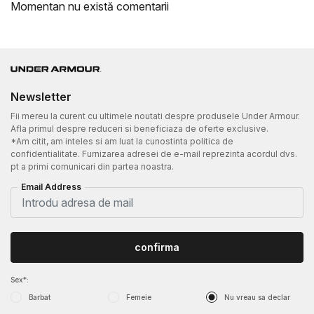
Momentan nu există comentarii
Newsletter
Fii mereu la curent cu ultimele noutati despre produsele Under Armour.
Afla primul despre reduceri si beneficiaza de oferte exclusive.
*Am citit, am inteles si am luat la cunostinta politica de
confidentialitate. Furnizarea adresei de e-mail reprezinta acordul dvs.
pt a primi comunicari din partea noastra.
Email Address
confirma
Sex*:
Barbat
Femeie
Nu vreau sa declar