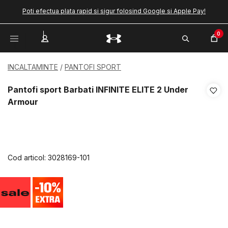
Poti efectua plata rapid si sigur folosind Google si Apple Pay!
0
INCALTAMINTE
PANTOFI SPORT
Pantofi sport Barbati INFINITE ELITE 2 Under
Armour
Cod articol:
3028169-101