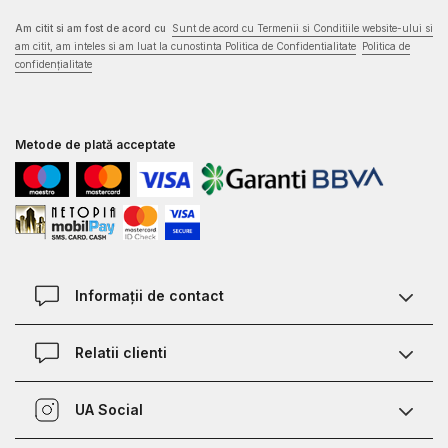
Am citit si am fost de acord cu
Sunt de acord cu Termenii si Conditiile website-ului si
am citit, am inteles si am luat la cunostinta Politica de Confidentialitate
Politica de
confidențialitate
Metode de plată acceptate
Informații de contact
Contact
Relatii clienti
Magazine
Termeni si conditii
Defineste marimea
UA Social
Politica de confidentialitate
Relații Clienți