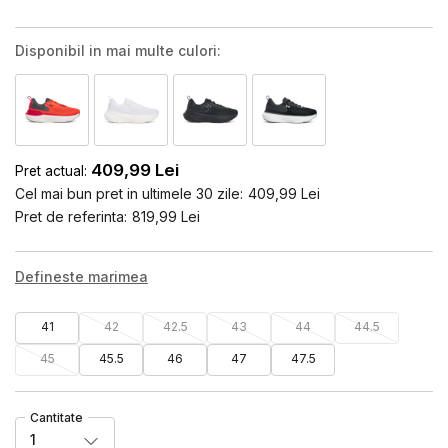
Disponibil in mai multe culori:
409,99
Lei
Pret actual:
Cel mai bun pret in ultimele 30 zile:
409,99
Lei
Pret de referinta:
819,99
Lei
Defineste marimea
41
42
42.5
43
44
44.5
45
45.5
46
47
47.5
Cantitate
1