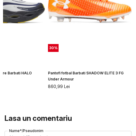
30
%
rgare Barbati HALO
Pantofi fotbal Barbati SHADOW ELITE 3 FG
r
Under Armour
860,99
Lei
Lasa un comentariu
Nume*/Pseudonim