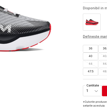
Disponibil in m
Defineste ma
36
36
40
40
44
44
47.5
48
Cantitate
1
*Culorile produsel
setarile acestuia.