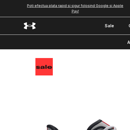
Poti efectua plata rapid si sigur folosind Google si Apple
Pay!
Sale
A