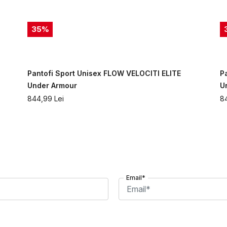
35
%
Pantofi Sport Unisex FLOW VELOCITI ELITE
P
Under Armour
U
844,99
Lei
8
Email*