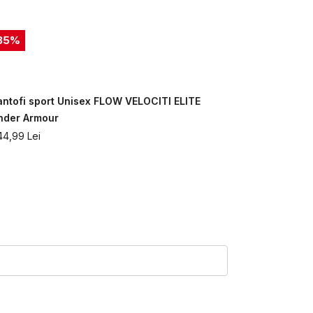
35
%
antofi sport Unisex FLOW VELOCITI ELITE
Pantofi spo
nder Armour
HALO TRAIN
44,99
Lei
799,99
Lei