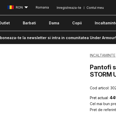
RON
Romania
Inregistreaza-te
Contul meu
Outlet
Barbati
Dama
Copii
Incaltamint
boneaza-te la newsletter si intra in comunitatea Under Armour
INCALTAMINTE
Pantofi 
STORM U
Cod articol:
30
44
Pret actual:
Cel mai bun pret
Pret de referint