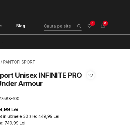
0
0
e
Blog
!
PANTOFI SPORT
sport Unisex INFINITE PRO
nder Armour
27588-100
9,99
Lei
 in ultimele 30 zile:
449,99
Lei
a:
749,99
Lei