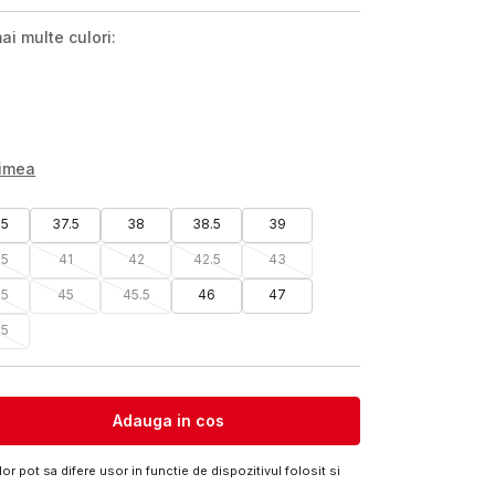
ai multe culori:
rimea
.5
37.5
38
38.5
39
.5
41
42
42.5
43
.5
45
45.5
46
47
.5
Adauga in cos
or pot sa difere usor in functie de dispozitivul folosit si